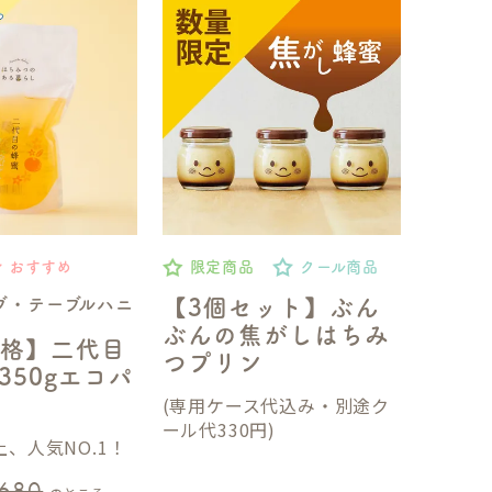
おすすめ
限定商品
クール商品
ブ・テーブルハニ
【3個セット】ぶん
ぶんの焦がしはちみ
格】二代目
つプリン
350gエコパ
(専用ケース代込み・別途ク
ール代330円)
、人気NO.1！
,680