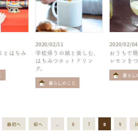
2020/02/11
2020/02/04
りとはちみ
学校帰りの娘と楽しむ、
おうちで
はちみつホットドリン
レモンを
ク。
と
暮らし
暮らしのこと
最初へ
前へ
...
6
7
8
9
1