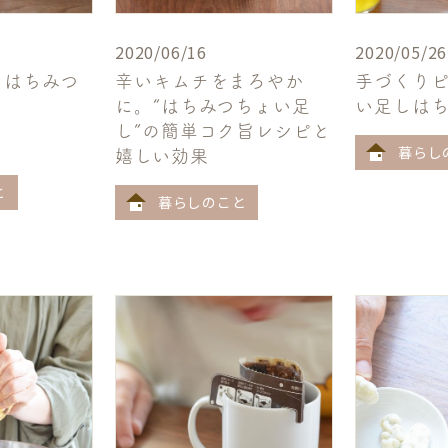
2020/06/16
2020/05/26
とはちみつ
辛いキムチをまろやか
手づくり
に。“はちみつちょい足
い足しは
し”の簡単コク旨レシピと
暮らし
嬉しい効果
と
暮らしのこと