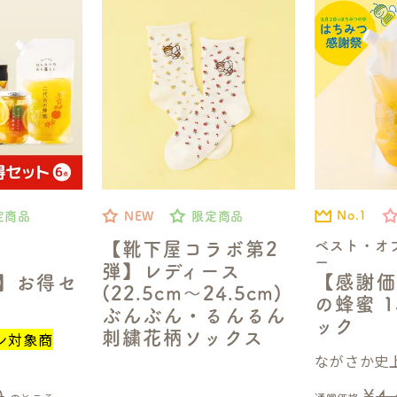
No.1
定商品
NEW
限定商品
ベスト・オ
【靴下屋コラボ第2
ー
弾】レディース
【感謝価
定】お得セ
(22.5cm～24.5cm)
の蜂蜜 1
ぶんぶん・るんるん
ック
刺繍花柄ソックス
ン対象商
ながさか史上
0
¥
4