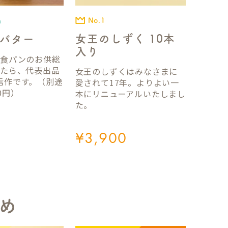
No.1
品
女王のしずく 10本
バター
入り
国食パンのお供総
ったら、代表出品
女王のしずくはみなさまに
信作です。（別途
愛されて17年。よりよい一
0円）
本にリニューアルいたしまし
た。
¥
3,900
め