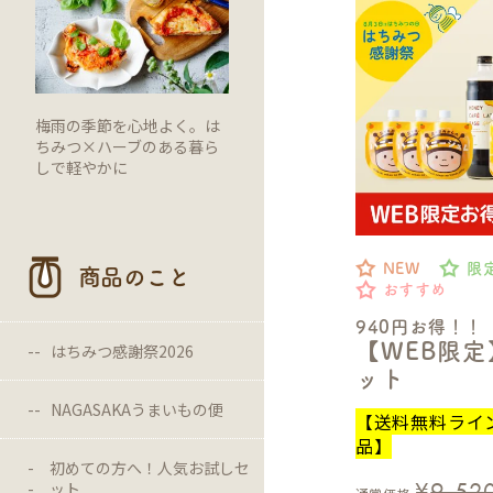
梅雨の季節を心地よく。は
ちみつ×ハーブのある暮ら
しで軽やかに
NEW
限
商品のこと
おすすめ
940円お得！！
【WEB限
はちみつ感謝祭2026
ット
NAGASAKAうまいもの便
【送料無料ライ
品】
初めての方へ！人気お試しセ
¥
9,52
ット