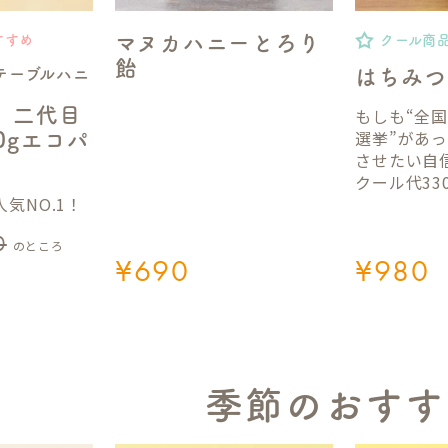
マヌカハニーとろり
すすめ
クール商
飴
テーブルハニ
はちみつ
】二代目
もしも“全
選挙”があ
50gエコパ
させたい自
クール代33
気NO.1！
0
のところ
¥
690
¥
980
季節のおすす