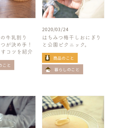
2020/03/24
ーの牛乳割り
はちみつ梅干しおにぎり
みつが決め手！
と公園ピクニック。
かすコツを紹介
商品のこと
のこと
暮らしのこと