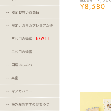
通常価格
¥
8,580
限定お買い得商品
限定ナガサカプレミアム便
三代目の蜂蜜
［NEW！］
二代目の蜂蜜
国産はちみつ
巣蜜
マヌカハニー
海外産おすすめはちみつ