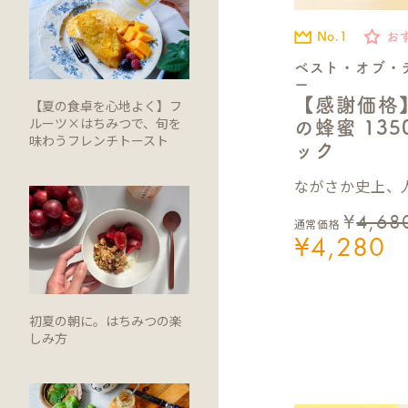
No.1
お
ベスト・オブ・
ー
【感謝価格
【夏の食卓を心地よく】フ
ルーツ×はちみつで、旬を
の蜂蜜 13
味わうフレンチトースト
ック
ながさか史上、人
¥
4,68
通常価格
¥
4,280
初夏の朝に。はちみつの楽
しみ方