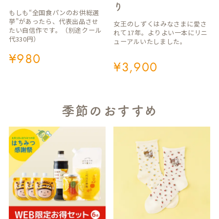
り
もしも“全国食パンのお供総選
挙”があったら、代表出品させ
女王のしずくはみなさまに愛さ
たい自信作です。（別途クール
れて17年。よりよい一本にリニ
代330円）
ューアルいたしました。
¥
980
¥
3,900
季節のおすすめ