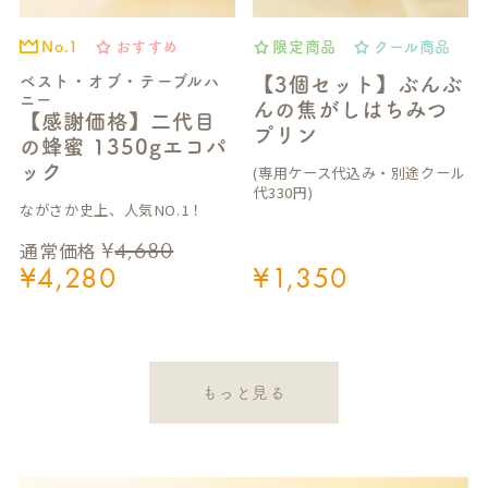
おすすめ
限定商品
クール商品
No.1
ベスト・オブ・テーブルハ
【3個セット】ぶんぶ
ニー
んの焦がしはちみつ
【感謝価格】二代目
プリン
の蜂蜜 1350gエコパ
ック
(専用ケース代込み・別途クール
代330円)
ながさか史上、人気NO.1！
¥
4,680
通常価格
¥
4,280
¥
1,350
もっと見る