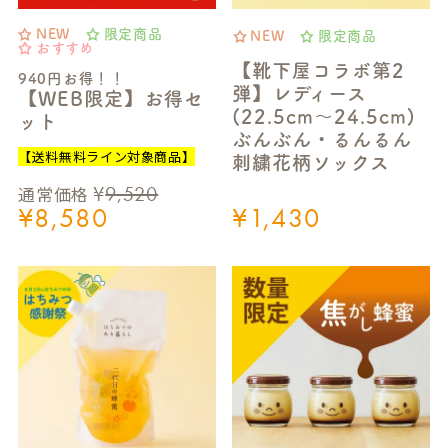
NEW
限定商品
NEW
限定商品
おすすめ
【靴下屋コラボ第2
940円お得！！
弾】レディース
【WEB限定】お得セ
(22.5cm～24.5cm)
ット
ぶんぶん・るんるん
【送料無料ライン対象商品】
刺繍花柄ソックス
¥
9,520
通常価格
¥
8,580
¥
1,430