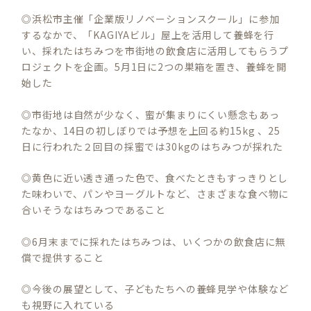
◎浜松市主催「企業版リノベーションスクール」に参加
するなかで、「KAGIYAビル」屋上を活用して養蜂を行
い、採れたはちみつを市街地の飲食店に活用してもらうプ
ロジェクトを企画。5月1日に2つの巣箱を置き、養蜂を開
始した
◎市街地は自然が少なく、蜜が集まりにくい懸念もあっ
たなか、14日の初しぼりでは予想を上回る約15kg 、25
日に行われた２回目の採蜜では30kgのはちみつが採れた
◎黄色に近い透き通った色で、食べたときもすっきりとし
た味わいで、パンやヨーグルトなど、さまざまな食べ物に
合いそうなはちみつであること
◎6月末までに採れたはちみつは、いくつかの飲食店に無
償で提供すること
◎今後の展望として、子どもたちへの養蜂見学や体験など
も視野に入れている