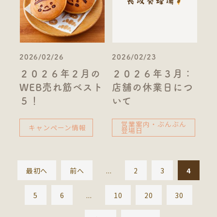
2026/02/26
2026/02/23
２０２６年２月の
２０２６年３月：
WEB売れ筋ベスト
店舗の休業日につ
５！
いて
営業案内・ぶんぶん
キャンペーン情報
登場日
最初へ
前へ
...
2
3
4
5
6
...
10
20
30