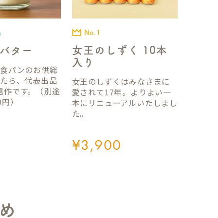
No.1
品
女王のしずく 10本
バター
入り
国食パンのお供総
ったら、代表出品
女王のしずくはみなさまに
信作です。（別途
愛されて17年。よりよい一
0円）
本にリニューアルいたしまし
た。
¥
3,900
め