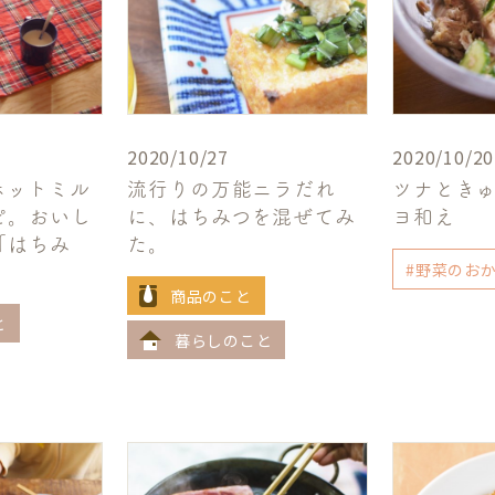
2020/10/27
2020/10/20
ホットミル
流行りの万能ニラだれ
ツナとき
ピ。おいし
に、はちみつを混ぜてみ
ヨ和え
「はちみ
た。
#野菜のお
商品のこと
と
暮らしのこと