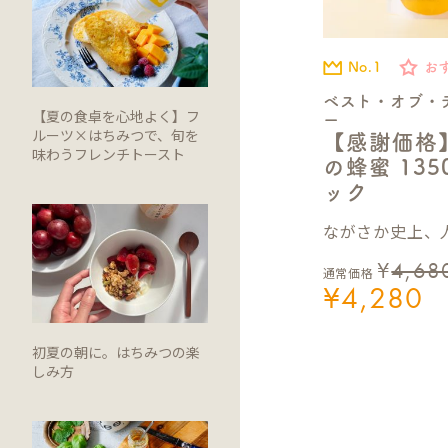
No.1
お
ベスト・オブ・
【夏の食卓を心地よく】フ
ー
ルーツ×はちみつで、旬を
【感謝価格
味わうフレンチトースト
の蜂蜜 13
ック
ながさか史上、人
¥
4,68
通常価格
¥
4,280
初夏の朝に。はちみつの楽
しみ方