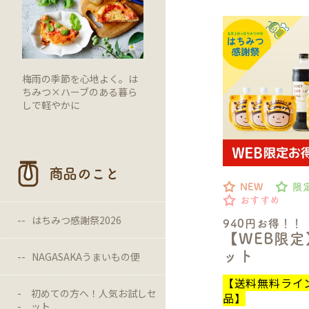
梅雨の季節を心地よく。は
ちみつ×ハーブのある暮ら
しで軽やかに
商品のこと
NEW
限
おすすめ
はちみつ感謝祭2026
940円お得！！
【WEB限
ット
NAGASAKAうまいもの便
【送料無料ライ
初めての方へ！人気お試しセ
品】
ット