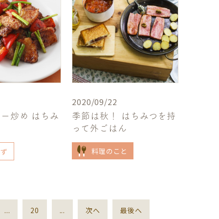
2020/09/22
ー炒め はちみ
季節は秋！ はちみつを持
って外ごはん
料理のこと
かず
...
20
...
次へ
最後へ