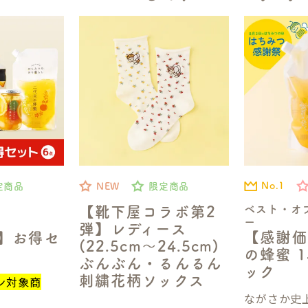
No.1
定商品
NEW
限定商品
ベスト・オ
【靴下屋コラボ第2
ー
弾】レディース
【感謝価
定】お得セ
(22.5cm～24.5cm)
の蜂蜜 1
ぶんぶん・るんるん
ック
刺繍花柄ソックス
ン対象商
ながさか史上