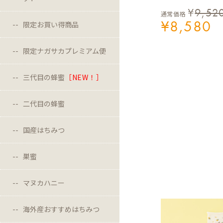
¥
9,52
通常価格
¥
8,580
限定お買い得商品
限定ナガサカプレミアム便
三代目の蜂蜜
［NEW！］
二代目の蜂蜜
国産はちみつ
巣蜜
マヌカハニー
海外産おすすめはちみつ