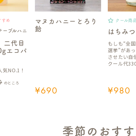
マヌカハニーとろり
すすめ
クール商
飴
テーブルハニ
はちみつ
】二代目
もしも“全
選挙”があ
50gエコパ
させたい自
クール代33
気NO.1！
0
のところ
¥
690
¥
980
季節のおすす