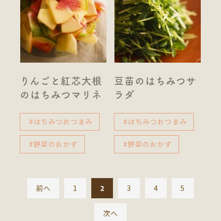
りんごと紅芯大根
豆苗のはちみつサ
のはちみつマリネ
ラダ
#はちみつおつまみ
#はちみつおつまみ
#野菜のおかず
#野菜のおかず
前へ
1
2
3
4
5
次へ