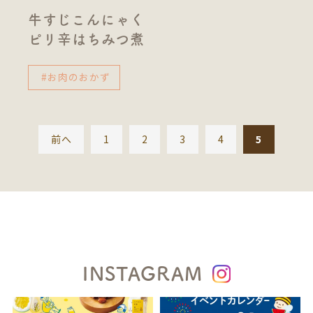
牛すじこんにゃく
ピリ辛はちみつ煮
#お肉のおかず
前へ
1
2
3
4
5
INSTAGRAM