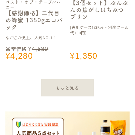
ベスト・オブ・テーブルハ
【3個セット】ぶんぶ
ニー
んの焦がしはちみつ
【感謝価格】二代目
プリン
の蜂蜜 1350gエコパ
ック
(専用ケース代込み・別途クール
代330円)
ながさか史上、人気NO.1！
通常価格
¥
4,680
¥
4,280
¥
1,350
もっと見る