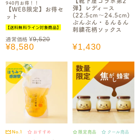
【靴下屋コラボ第2
940円お得！！
弾】レディース
【WEB限定】お得セ
(22.5cm～24.5cm)
ット
ぶんぶん・るんるん
【送料無料ライン対象商品】
刺繍花柄ソックス
通常価格
¥
9,520
¥
8,580
¥
1,430
おすすめ
限定商品
クール商品
No.1