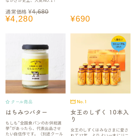
ながさか史上、人気NO.1！
通常価格
¥
4,680
¥
4,280
¥
690
クール商品
No.1
はちみつバター
女王のしずく 10本入
り
もしも“全国食パンのお供総選
挙”があったら、代表出品させ
女王のしずくはみなさまに愛さ
たい自信作です。（別途クール
れて17年。よりよい一本にリニ