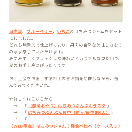
日向夏
、
ブルーベリー
、
いちご
のはちみつジャムをセット
にしました。
どれも無添加で仕上げており、果肉の自然な美味しさをそ
のまま感じていただけます。
みずみずしくフレッシュな味わいとカラフルな見た目で、
夏のお手土産にぴったりです。
お手土産をお渡しする相手の喜ぶ顔を想像しながら、選
んでみてくださいね。
☆詳しくはこちらから
→ 『
【静岡おやつ】はちみつぶんぶんラスク
』
→ 『
はちみつぶんぶん最中（箱入/最中6個入）
』
→ 『
【WEB限定】はちみつジャム３種食べ比べ〔ケース入り〕