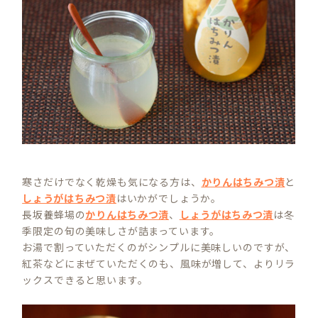
寒さだけでなく乾燥も気になる方は、
かりんはちみつ漬
と
しょうがはちみつ漬
はいかがでしょうか。
長坂養蜂場の
かりんはちみつ漬
、
しょうがはちみつ漬
は冬
季限定の旬の美味しさが詰まっています。
お湯で割っていただくのがシンプルに美味しいのですが、
紅茶などにまぜていただくのも、風味が増して、よりリラ
ックスできると思います。