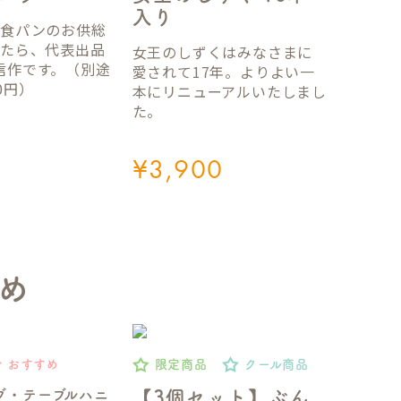
入り
国食パンのお供総
ったら、代表出品
女王のしずくはみなさまに
信作です。（別途
愛されて17年。よりよい一
0円）
本にリニューアルいたしまし
た。
¥
3,900
め
おすすめ
限定商品
クール商品
ブ・テーブルハニ
【3個セット】ぶん