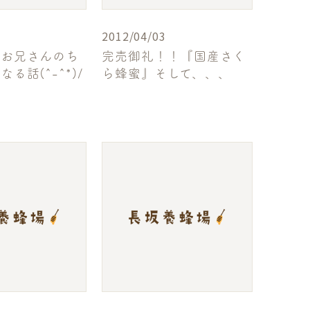
2012/04/03
お兄さんのち
完売御礼！！『国産さく
る話(^-^*)/
ら蜂蜜』そして、、、