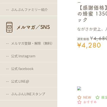
ー
【感謝価格
ぶんぶんファミリー紹介
の蜂蜜 13
ック
メルマガ／SNS
ながさか史上、人
¥
4,68
通常価格
¥
4,280
メルマガ登録・解除（無料）
公式 Instagram
公式 facebook
公式 LINE@
ぶんぶんLINEスタンプ
NEW
限
おすすめ