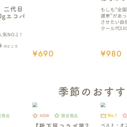
】二代目
もしも“全
選挙”があ
50gエコパ
させたい自
クール代33
気NO.1！
0
のところ
¥
690
¥
980
季節のおすす
No.1
定商品
NEW
限定商品
ベスト・オ
【靴下屋コラボ第2