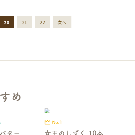
20
21
22
次へ
すめ
No.1
品
女王のしずく 10本
バター