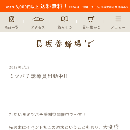
商品一覧
アクセス
読みもの
買い物かご
メニュー
2012/03/13
ミツバチ誘導員出動中!!
未分類
ただいまミツバチ感謝祭開催中で～す!!
大変盛
先週末はイベント初回の週末ということもあり、