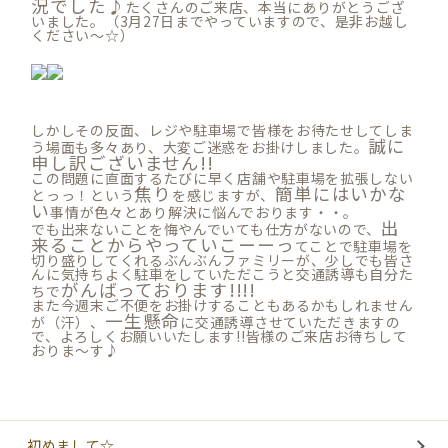
況でした♪
たくさんのご来店、本当にありがとうござ
いました。（3月27日までやっていますので、是非お越し
ください～☆）
しかしその反面、レジや駐車場で皆様をお待たせしてしま
誠に
う場面も多々あり、大変ご迷惑をお掛けしました。
申し訳ございません!!
この問題に直面するたびに早く店舗や駐車場を拡張しない
焦り
簡単にはいかな
とっっ！という
を感じますが、
い
事情が色々とあり解決に悩んでおります・・。
出
でも出来ないことを悔やんでいても仕方がないので、
来ることからやっていこーーっ
てことで駐車場を
切り盛りしてくれるぶんぶんファミリーが、少しでも
皆さ
んに気持ちよく
駐車をしていただこうと交通誘導も自分た
がんばっております!!!!
ちで
また今週末ご不便をお掛けすることもあるかもしれません
一生懸命
が（汗）、
に交通誘導させていただきますの
で、よろしくお願いいたします!!皆様のご来店お待ちして
おりま～す♪
初めまして☆