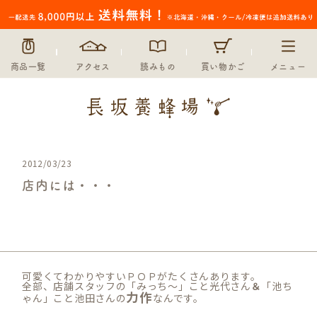
商品一覧
アクセス
読みもの
買い物かご
メニュー
2012/03/23
店内には・・・
未分類
可愛くてわかりやすいＰＯＰがたくさんあります。
全部、店舗スタッフの「みっち～」こと光代さん
＆
「池ち
力作
ゃん」こと池田さんの
なんです。