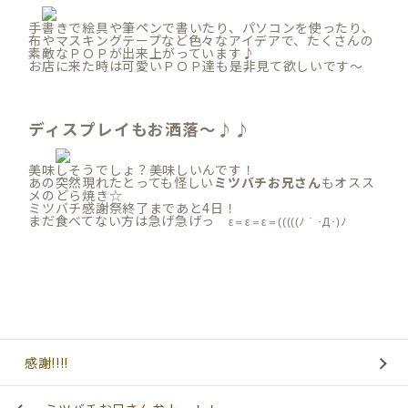
手書きで絵具や筆ペンで書いたり、パソコンを使ったり、
布やマスキングテープなど色々なアイデアで、たくさんの
素敵なＰＯＰが出来上がっています♪
お店に来た時は可愛いＰＯＰ達も是非見て欲しいです～
ディスプレイもお洒落～♪♪
美味しそうでしょ？美味しいんです！
あの突然現れたとっても怪しい
ミツバチお兄さん
もオスス
メのどら焼き☆
ミツバチ感謝祭終了まであと4日！
まだ食べてない方は急げ急げっ
ε＝ε＝ε＝(((((ﾉ｀･Д･)ﾉ
感謝!!!!