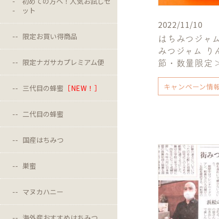
初めての方へ！人気お試しセ
ット
2022/11/10
限定お買い得商品
はちみつジャム
みつジャム り
限定ナガサカプレミアム便
節・数量限定
キャンペーン情
三代目の蜂蜜
［NEW！］
二代目の蜂蜜
国産はちみつ
巣蜜
マヌカハニー
海外産おすすめはちみつ