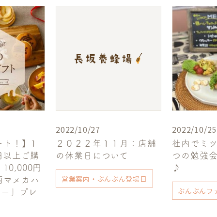
2022/10/27
2022/10/25
ート！】1
２０２２年１１月：店舗
社内でミ
0円以上ご購
の休業日について
つの勉強
0,000円
♪
営業案内・ぶんぶん登場日
菌マヌカハ
ぶんぶんフ
ィー」プレ