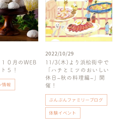
2022/10/29
１０月のWEB
11/3(木)より浜松街中で
スト５！
「ハチとミツのおいしい
休日~秋の料理編~」開
ン情報
催！
ぶんぶんファミリーブログ
体験イベント