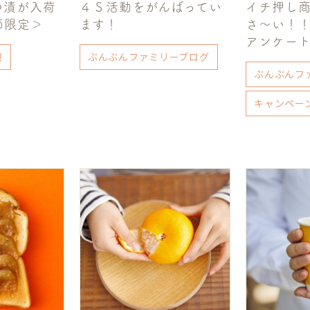
つ漬が入荷
４Ｓ活動をがんばってい
イチ押し
節限定＞
ます！
さ～い！
アンケー
報
ぶんぶんファミリーブログ
ぶんぶんフ
キャンペー