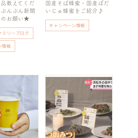
商品教えてくだ
国産そば蜂蜜・国産ぼだ
！ぶんぶん新聞
いじゅ蜂蜜をご紹介♪
トのお願い★
キャンペーン情報
ァミリーブログ
ン情報