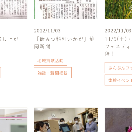
2022/11/03
2022/11/03
召し上が
「街みつ料理いかが」静
11/5(土)
岡新聞
フェスティバ
催！
地域貢献活動
ぶんぶんフ
雑誌・新聞掲載
体験イベン