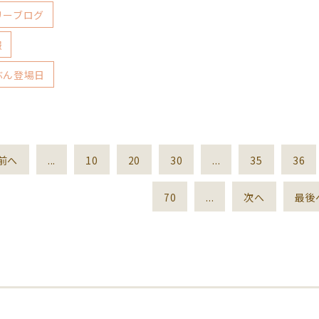
リーブログ
報
ぶん登場日
前へ
...
10
20
30
...
35
36
70
...
次へ
最後