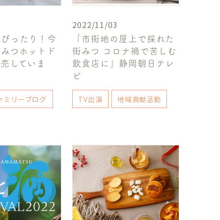
2022/11/03
にぴったり！今
「市街地の屋上で採れた
ちみつホットド
街みつ コロナ禍で苦しむ
販売していま
飲食店に」静岡朝日テレ
ビ
ァミリーブログ
TV出演
地域貢献活動