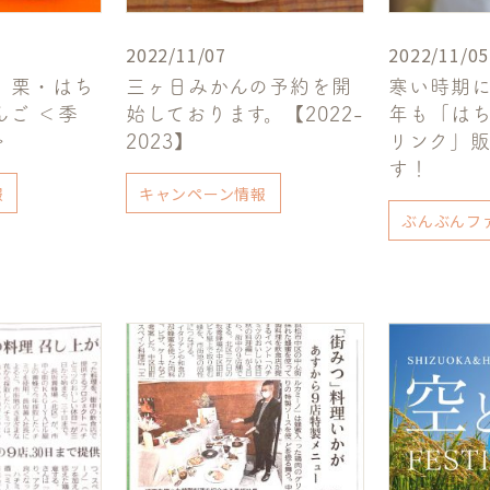
2022/11/07
2022/11/05
 栗・はち
三ヶ日みかんの予約を開
寒い時期
んご ＜季
始しております。【2022-
年も「は
＞
2023】
リンク」
す！
報
キャンペーン情報
ぶんぶんフ