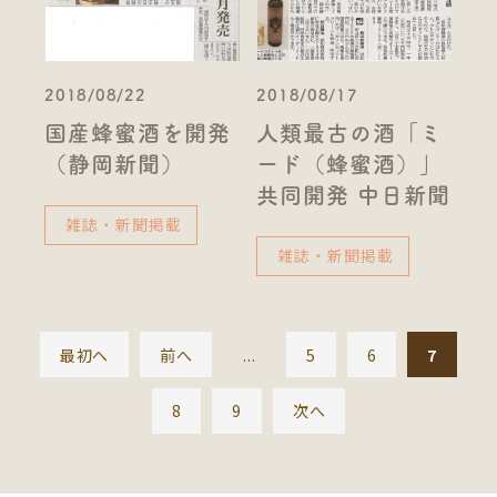
2018/08/22
2018/08/17
国産蜂蜜酒を開発
人類最古の酒「ミ
（静岡新聞）
ード（蜂蜜酒）」
共同開発 中日新聞
雑誌・新聞掲載
雑誌・新聞掲載
最初へ
前へ
...
5
6
7
8
9
次へ