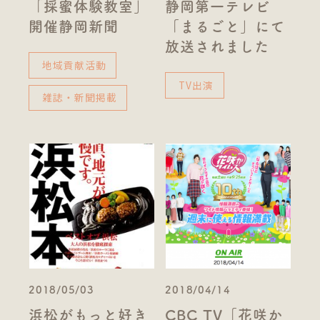
「採蜜体験教室」
静岡第一テレビ
開催静岡新聞
「まるごと」にて
放送されました
地域貢献活動
TV出演
雑誌・新聞掲載
2018/05/03
2018/04/14
浜松がもっと好き
CBC TV「花咲か