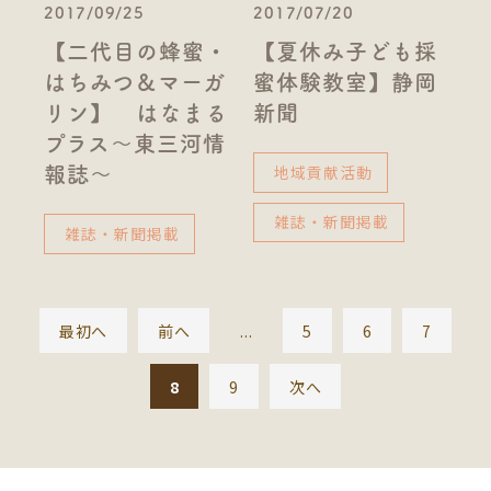
2017/09/25
2017/07/20
【二代目の蜂蜜・
【夏休み子ども採
はちみつ＆マーガ
蜜体験教室】静岡
リン】 はなまる
新聞
プラス～東三河情
地域貢献活動
報誌～
雑誌・新聞掲載
雑誌・新聞掲載
最初へ
前へ
...
5
6
7
8
9
次へ