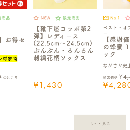
No.1
定商品
NEW
限定商品
ベスト・オ
【靴下屋コラボ第2
ー
弾】レディース
【感謝価
定】お得セ
(22.5cm～24.5cm)
の蜂蜜 1
ぶんぶん・るんるん
ック
刺繍花柄ソックス
ン対象商
ながさか史上
0
¥
4
のところ
通常価格
¥
1,430
¥
4,28
もっと見る