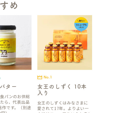
すめ
No.1
品
女王のしずく 10本
バター
入り
国食パンのお供総
ったら、代表出品
女王のしずくはみなさまに
信作です。（別途
愛されて17年。よりよい一