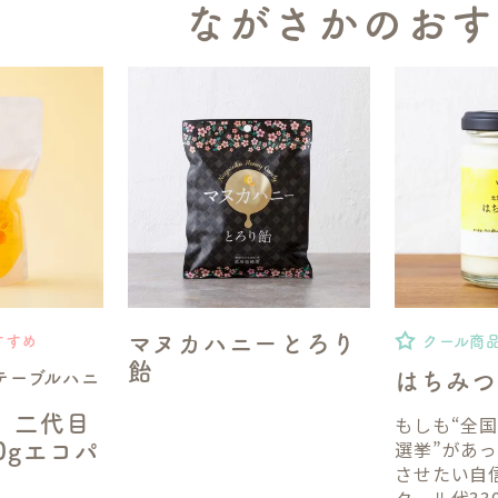
ながさかのおす
マヌカハニーとろり
すすめ
クール商
飴
テーブルハニ
はちみつ
】二代目
もしも“全
選挙”があ
50gエコパ
させたい自