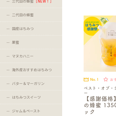
三代目の蜂蜜
［NEW！］
二代目の蜂蜜
国産はちみつ
巣蜜
マヌカハニー
海外産おすすめはちみつ
No.1
お
バター＆マーガリン
ベスト・オブ・
ー
はちみつスイーツ
【感謝価格
の蜂蜜 13
ジャム＆ペースト
ック