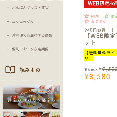
ぶんぶんグッズ・雑貨
NEW
限
三ヶ日みかん
おすすめ
940円お得！！
冷凍便でお届けする商品
【WEB限
ット
便利でおトクな定期便
【送料無料ライ
品】
¥
9,52
読みもの
通常価格
¥
8,580