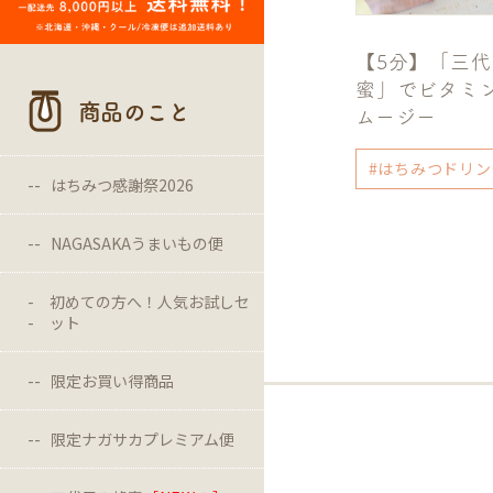
【5分】「三
蜜」でビタミ
商品のこと
ムージー
#はちみつドリン
はちみつ感謝祭2026
NAGASAKAうまいもの便
初めての方へ！人気お試しセ
ット
限定お買い得商品
限定ナガサカプレミアム便