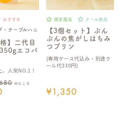
おすすめ
限定商品
クール商品
ブ・テーブルハニ
【3個セット】ぶん
ぶんの焦がしはちみ
格】二代目
つプリン
350gエコパ
(専用ケース代込み・別途ク
ール代330円)
、人気NO.1！
,680
のところ
0
¥
1,350