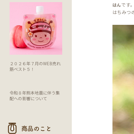
です
はん
はちみつ
２０２６年７月のWEB売れ
筋ベスト５！
令和８年熊本地震に伴う集
配への影響について
商品のこと