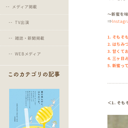
メディア掲載
～新蜜を味
⇒
Instag
TV出演
1. そも
雑誌・新聞掲載
2. はち
3. 甘く
WEBメディア
4. 三ヶ
5. 新蜜っ
このカテゴリの記事
＜1. そ