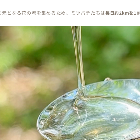
。
の元となる花の蜜を集めるため、ミツバチたちは
毎日約2kmを1