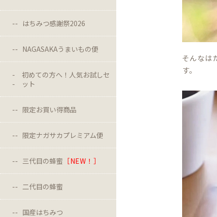
はちみつ感謝祭2026
NAGASAKAうまいもの便
そんなは
す。
初めての方へ！人気お試しセ
ット
限定お買い得商品
限定ナガサカプレミアム便
三代目の蜂蜜
［NEW！］
二代目の蜂蜜
国産はちみつ