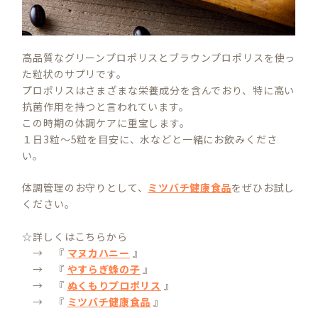
高品質なグリーンプロポリスとブラウンプロポリスを使っ
た粒状のサプリです。
プロポリスはさまざまな栄養成分を含んでおり、特に高い
抗菌作用を持つと言われています。
この時期の体調ケアに重宝します。
１日3粒〜5粒を目安に、水などと一緒にお飲みくださ
い。
体調管理のお守りとして、
ミツバチ健康食品
をぜひお試し
ください。
☆詳しくはこちらから
→ 『
マヌカハニー
』
→ 『
やすらぎ蜂の子
』
→ 『
ぬくもりプロポリス
』
→ 『
ミツバチ健康食品
』