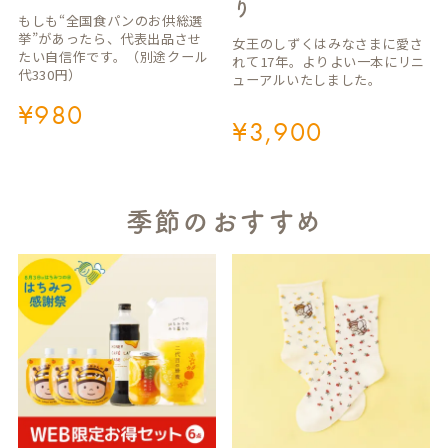
り
もしも“全国食パンのお供総選
挙”があったら、代表出品させ
女王のしずくはみなさまに愛さ
たい自信作です。（別途クール
れて17年。よりよい一本にリニ
代330円）
ューアルいたしました。
¥
980
¥
3,900
季節のおすすめ