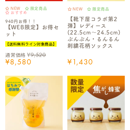
NEW
限定商品
NEW
限定商品
おすすめ
【靴下屋コラボ第2
940円お得！！
弾】レディース
【WEB限定】お得セ
(22.5cm～24.5cm)
ット
ぶんぶん・るんるん
【送料無料ライン対象商品】
刺繍花柄ソックス
¥
9,520
通常価格
¥
8,580
¥
1,430