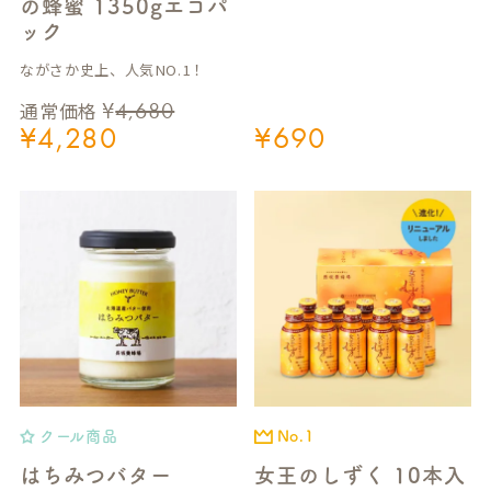
の蜂蜜 1350gエコパ
ック
ながさか史上、人気NO.1！
¥
4,680
通常価格
¥
4,280
¥
690
クール商品
No.1
はちみつバター
女王のしずく 10本入