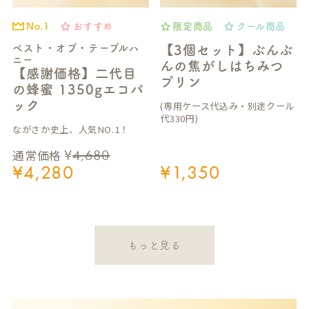
おすすめ
限定商品
クール商品
No.1
ベスト・オブ・テーブルハ
【3個セット】ぶんぶ
ニー
んの焦がしはちみつ
【感謝価格】二代目
プリン
の蜂蜜 1350gエコパ
ック
(専用ケース代込み・別途クール
代330円)
ながさか史上、人気NO.1！
¥
4,680
通常価格
¥
4,280
¥
1,350
もっと見る