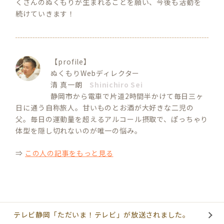
くさんのぬくもりが生まれることを願い、今後も活動を
続けていきます！
【profile】
ぬくもりWebディレクター
清 真一朗
Shinichiro Sei
静岡市から電車で片道2時間半かけて毎日三ヶ
日に通う自称旅人。甘いものとお酒が大好きな二児の
父。毎日の運動量を超えるアルコール摂取で、ぽっちゃり
体型を隠し切れないのが唯一の悩み。
⇒
この人の記事をもっと見る
テレビ静岡「ただいま！テレビ」が放送されました。