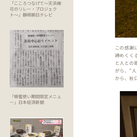
「こころつなげて〜天浜線
花のリレー・プロジェク
ト〜」静岡朝日テレビ
この感謝
締めくく
と人との
がら、“
から、秋
「蜂蜜使い期間限定メニュ
ー」日本経済新聞