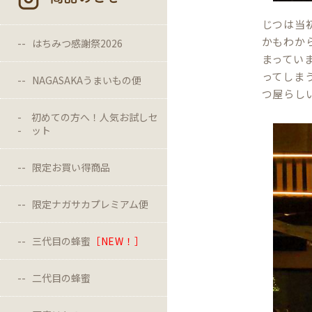
じつは当
かもわか
はちみつ感謝祭2026
まってい
ってしま
NAGASAKAうまいもの便
つ屋らし
初めての方へ！人気お試しセ
ット
限定お買い得商品
限定ナガサカプレミアム便
三代目の蜂蜜
［NEW！］
二代目の蜂蜜