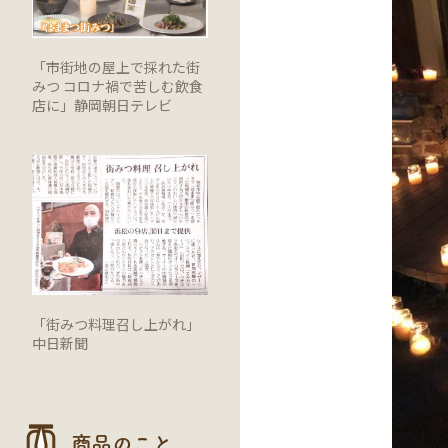
「市街地の屋上で採れた街
みつ コロナ禍で苦しむ飲食
店に」静岡朝日テレビ
「街みつ料理召し上がれ」
中日新聞
商品のこと