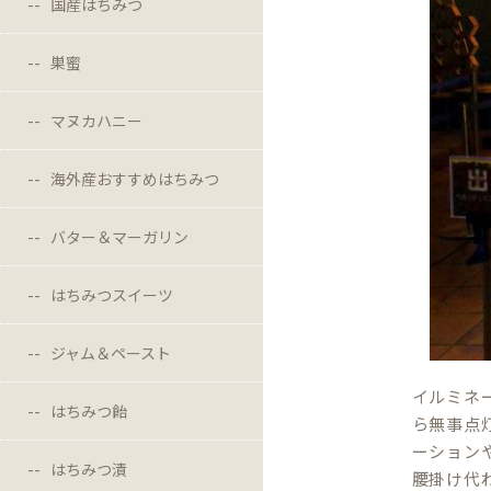
国産はちみつ
巣蜜
マヌカハニー
海外産おすすめはちみつ
バター＆マーガリン
はちみつスイーツ
ジャム＆ペースト
イルミネ
はちみつ飴
ら無事点
ーション
はちみつ漬
腰掛け代