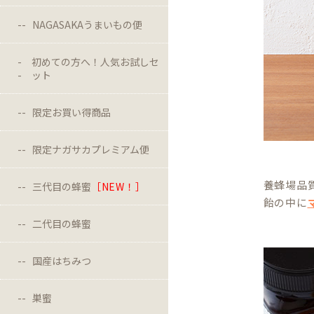
NAGASAKAうまいもの便
初めての方へ！人気お試しセ
ット
限定お買い得商品
限定ナガサカプレミアム便
養蜂場品
三代目の蜂蜜
［NEW！］
飴の中に
二代目の蜂蜜
国産はちみつ
巣蜜