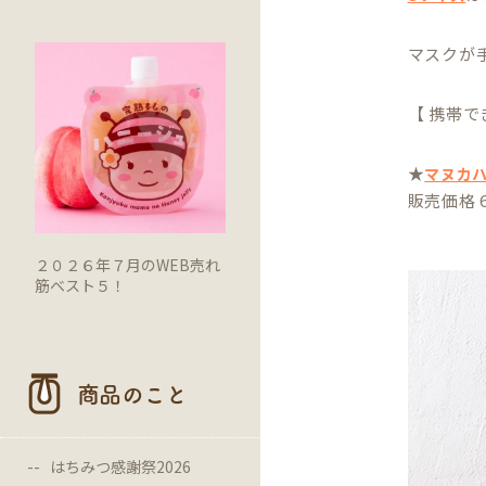
マスクが
【 携帯で
★
マヌカ
販売価格 
２０２６年７月のWEB売れ
筋ベスト５！
商品のこと
はちみつ感謝祭2026