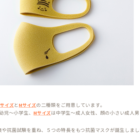
と
の二種類をご用意しています。
Sサイズ
Mサイズ
幼児～小学生、
は中学生～成人女性、顔の小さい成人男
Mサイズ
良や抗菌試験を重ね、５つの特長をもつ抗菌マスクが誕生しまし