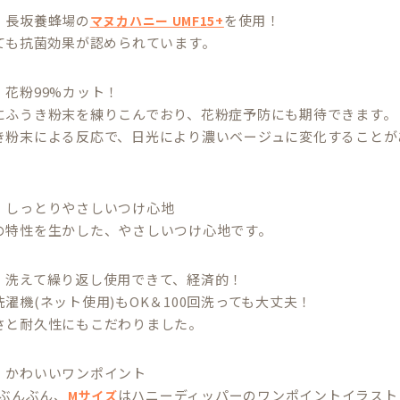
：長坂養蜂場の
を使用！
マヌカハニー UMF15+
っても抗菌効果が認められています。
：花粉99%カット！
にふうき粉末を練りこんでおり、花粉症予防にも期待できます。
き粉末による反応で、日光により濃いベージュに変化することが
：しっとりやさしいつけ心地
の特性を生かした、やさしいつけ心地です。
：洗えて繰り返し使用できて、経済的！
濯機(ネット使用)もOK＆100回洗っても大丈夫！
さと耐久性にもこだわりました。
：かわいいワンポイント
ぶんぶん、
はハニーディッパーのワンポイントイラスト
Mサイズ