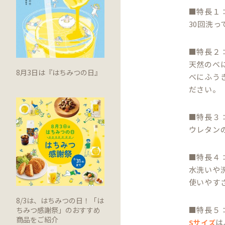
■特長１
30回洗
■特長２
天然のべ
8月3日は『はちみつの日』
べにふう
ださい。
■特長３
ウレタン
■特長４
水洗いや洗
使いやす
8/3は、はちみつの日！「は
■特長５
ちみつ感謝祭」のおすすめ
商品をご紹介
は
Sサイズ