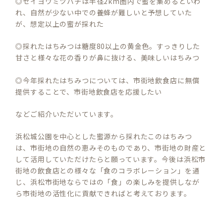
◎セイヨウミツバチは半径2km圏内で蜜を集めるといわ
れ、自然が少ない中での養蜂が難しいと予想していた
が、想定以上の蜜が採れた
◎採れたはちみつは糖度80以上の黄金色。すっきりした
甘さと様々な花の香りが鼻に抜ける、美味しいはちみつ
◎今年採れたはちみつについては、市街地飲食店に無償
提供することで、市街地飲食店を応援したい
などご紹介いただいています。
浜松城公園を中心とした蜜源から採れたこのはちみつ
は、市街地の自然の恵みそのものであり、市街地の財産と
して活用していただけたらと願っています。今後は浜松市
街地の飲食店との様々な「食のコラボレーション」を通
じ、浜松市街地ならではの「食」の楽しみを提供しなが
ら市街地の活性化に貢献できればと考えております。