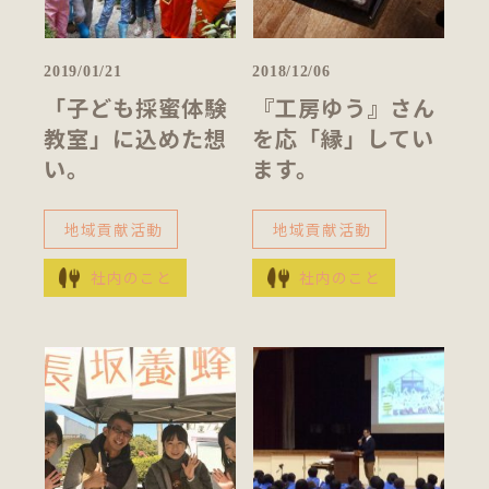
2019/01/21
2018/12/06
「子ども採蜜体験
『工房ゆう』さん
教室」に込めた想
を応「縁」してい
い。
ます。
地域貢献活動
地域貢献活動
社内のこと
社内のこと