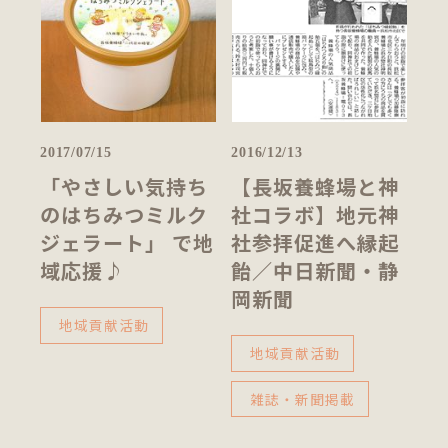
2017/07/15
2016/12/13
「やさしい気持ち
【長坂養蜂場と神
のはちみつミルク
社コラボ】地元神
ジェラート」 で地
社参拝促進へ縁起
域応援♪
飴／中日新聞・静
岡新聞
地域貢献活動
地域貢献活動
雑誌・新聞掲載