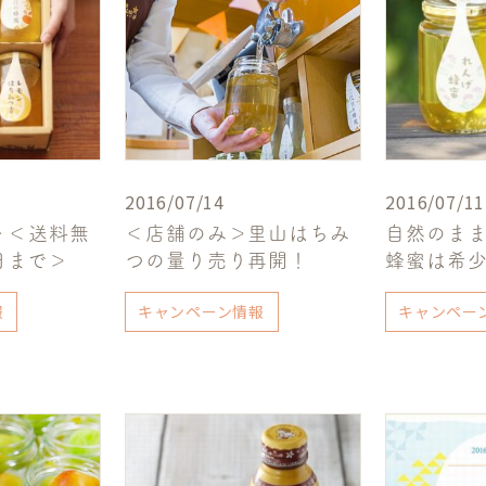
2016/07/14
2016/07/11
ト＜送料無
＜店舗のみ＞里山はちみ
自然のま
日まで＞
つの量り売り再開！
蜂蜜は希
報
キャンペーン情報
キャンペー