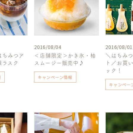
2016/08/04
2016/08/01
はちみつア
＜店舗限定＞かき氷・柚
＼はちみ
檬ラスク
スムージー販売中♪
ト／お買
ック！
報
キャンペーン情報
キャンペー