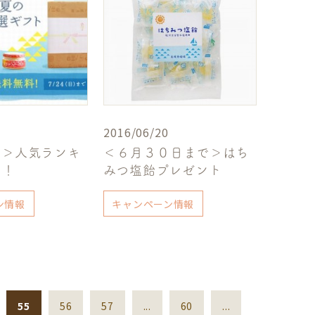
2016/06/20
ト＞人気ランキ
＜６月３０日まで＞はち
３！
みつ塩飴プレゼント
ン情報
キャンペーン情報
55
56
57
...
60
...