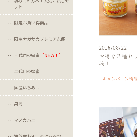
初めての方へ！人気お試しセ
ット
限定お買い得商品
限定ナガサカプレミアム便
2016/08/22
三代目の蜂蜜
［NEW！］
お得な２種セ
始！
二代目の蜂蜜
キャンペーン情
国産はちみつ
巣蜜
マヌカハニー
海外産おすすめはちみつ