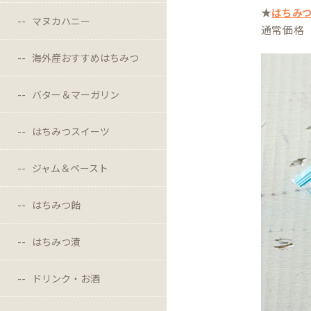
★
はちみ
マヌカハニー
通常価格 
海外産おすすめはちみつ
バター＆マーガリン
はちみつスイーツ
ジャム＆ペースト
はちみつ飴
はちみつ漬
ドリンク・お酒