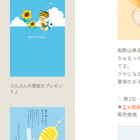
和歌山県
ちゅるっ
です。
クセにな
夏場のお
ぶんぶんの壁紙をプレゼン
ト♪
＼ 第2位 
★
三ヶ日
販売価格 