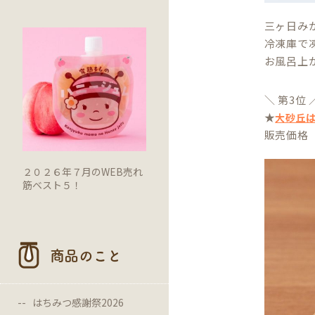
三ヶ日み
冷凍庫で
お風呂上
＼ 第3位 
★
大砂丘
販売価格 
２０２６年７月のWEB売れ
筋ベスト５！
商品のこと
はちみつ感謝祭2026