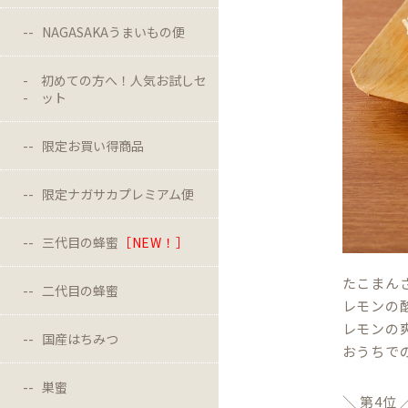
NAGASAKAうまいもの便
初めての方へ！人気お試しセ
ット
限定お買い得商品
限定ナガサカプレミアム便
三代目の蜂蜜
［NEW！］
たこまん
二代目の蜂蜜
レモンの
レモンの
国産はちみつ
おうちで
巣蜜
＼ 第4位 