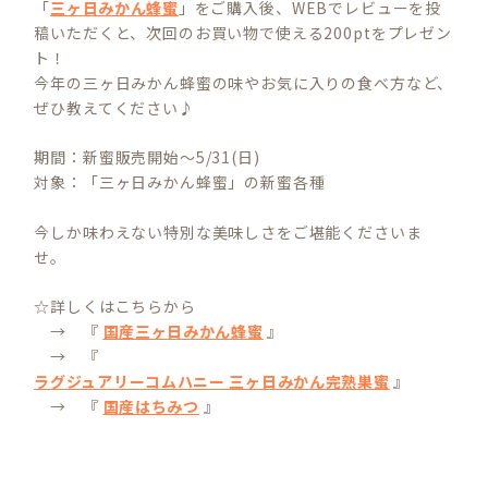
「
三ヶ日みかん蜂蜜
」をご購入後、WEBでレビューを投
稿いただくと、次回のお買い物で使える200ptをプレゼン
ト！
今年の三ヶ日みかん蜂蜜の味やお気に入りの食べ方など、
ぜひ教えてください♪
期間：新蜜販売開始～5/31(日)
対象：「三ヶ日みかん蜂蜜」の新蜜各種
今しか味わえない特別な美味しさをご堪能くださいま
せ。
☆詳しくはこちらから
→ 『
国産三ヶ日みかん蜂蜜
』
→ 『
ラグジュアリーコムハニー 三ヶ日みかん完熟巣蜜
』
→ 『
国産はちみつ
』