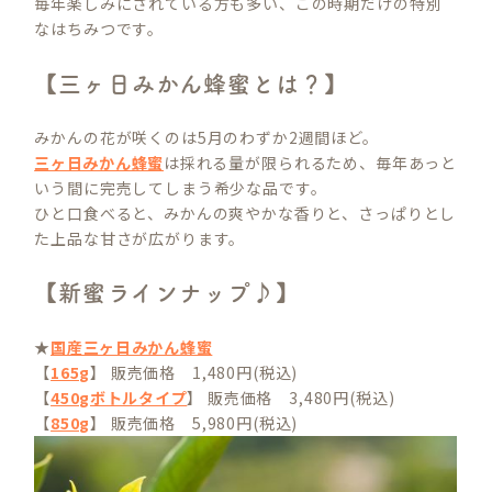
毎年楽しみにされている方も多い、この時期だけの特別
なはちみつです。
【三ヶ日みかん蜂蜜とは？】
みかんの花が咲くのは5月のわずか2週間ほど。
三ヶ日みかん蜂蜜
は採れる量が限られるため、毎年あっと
いう間に完売してしまう希少な品です。
ひと口食べると、みかんの爽やかな香りと、さっぱりとし
た上品な甘さが広がります。
【新蜜ラインナップ♪】
★
国産三ヶ日みかん蜂蜜
【
165g
】 販売価格 1,480円(税込)
【
450gボトルタイプ
】 販売価格 3,480円(税込)
【
850g
】 販売価格 5,980円(税込)