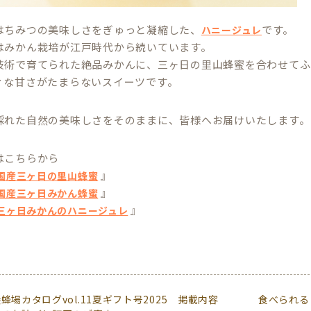
はちみつの美味しさをぎゅっと凝縮した、
です。
ハニージュレ
はみかん栽培が江戸時代から続いています。
技術で育てられた絶品みかんに、三ヶ日の里山蜂蜜を合わせてふ
ィな甘さがたまらないスイーツです。
採れた自然の美味しさをそのままに、皆様へお届けいたします。
はこちらから
』
国産三ヶ日の里山蜂蜜
』
国産三ヶ日みかん蜂蜜
』
三ヶ日みかんのハニージュレ
蜂場カタログvol.11夏ギフト号2025 掲載内容
食べられる