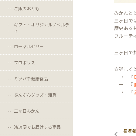
ご飯のおとも
みかんと
三ヶ日で
ギフト・オリジナルノベルテ
歴史ある
ィ
フルーテ
ローヤルゼリー
三ヶ日で
プロポリス
☆詳しく
→ 『
ミツバチ健康食品
→ 『
→ 『
ぶんぶんグッズ・雑貨
三ヶ日みかん
冷凍便でお届けする商品
長坂養