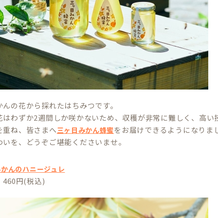
かんの花から採れたはちみつです。
花はわずか2週間しか咲かないため、収穫が非常に難しく、高い
を重ね、皆さまへ
をお届けできるようになりま
三ヶ日みかん蜂蜜
わいを、どうぞご堪能くださいませ。
みかんのハニージュレ
460円(税込)