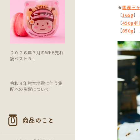
★
国産三
【
】
165g
【
450g
【
】
850g
２０２６年７月のWEB売れ
筋ベスト５！
令和８年熊本地震に伴う集
配への影響について
商品のこと