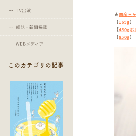
TV出演
★
国産三
【
】
165g
雑誌・新聞掲載
【
450g
【
】
850g
WEBメディア
このカテゴリの記事