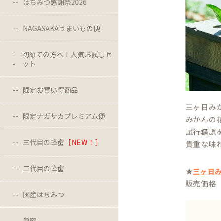
はちみつ感謝祭2026
NAGASAKAうまいもの便
初めての方へ！人気お試しセ
ット
限定お買い得商品
三ヶ日み
限定ナガサカプレミアム便
みかんの
試行錯誤
三代目の蜂蜜
［NEW！］
貴重な味
二代目の蜂蜜
★
三ヶ日
販売価格 
国産はちみつ
巣蜜