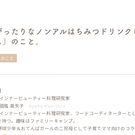
ぴったりなノンアルはちみつドリンク
ス」のこと。
しのこと
e】
インナービューティー料理研究家
國塩 亜矢子
Ayako Kunishio
インナービューティー料理研究家、フードコーディネーターと
を持つ。趣味はファミリーキャンプ。
野球少年＆おてんばガールの二児母として子育てママ向けのコラ