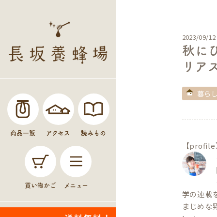
2023/09/12
秋に
リア
暮ら
商品一覧
アクセス
読みもの
【profil
買い物かご
メニュー
学の連載
まじめな