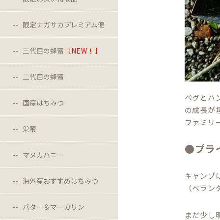
限定ナガサカプレミアム便
三代目の蜂蜜
［NEW！］
二代目の蜂蜜
ペグとハ
国産はちみつ
の成長が
ファミリ
巣蜜
●プラ
マヌカハニー
キャンプ
海外産おすすめはちみつ
（ベラン
バター＆マーガリン
まだ少し