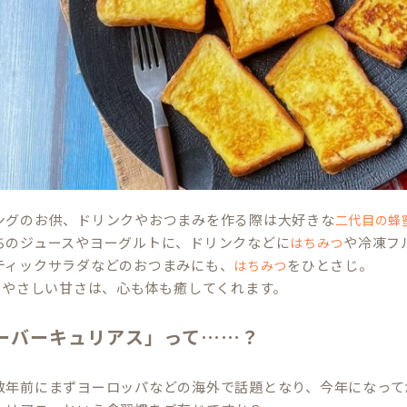
ングのお供、ドリンクやおつまみを作る際は大好きな
二代目の蜂
ちのジュースやヨーグルトに、ドリンクなどに
や冷凍フ
はちみつ
ティックサラダなどのおつまみにも、
をひとさじ。
はちみつ
のやさしい甘さは、心も体も癒してくれます。
ーバーキュリアス」って……？
数年前にまずヨーロッパなどの海外で話題となり、今年になって