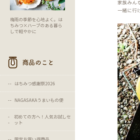
家族みん
一緒に行
梅雨の季節を心地よく。は
ちみつ×ハーブのある暮ら
しで軽やかに
商品のこと
はちみつ感謝祭2026
NAGASAKAうまいもの便
初めての方へ！人気お試しセ
ット
限定お買い得商品