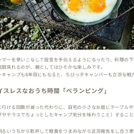
ンマーを使いこなして設営を手伝えるようになったり、料理の下
垣間見れるのが、親としてはひそかな楽しみです。
ーキャンプも8年目にもなると、ちびっ子キャンパーも立派な戦
イスレスなおうち時間「べランピング」
に行ける回数が減った代わりに、自宅の小さなお庭にテーブルや
ダやテラスでちょっとしたキャンプ気分を味わうこと）すること
明るいうちから乾杯して軽食をつまみながら近況報告をし合う家