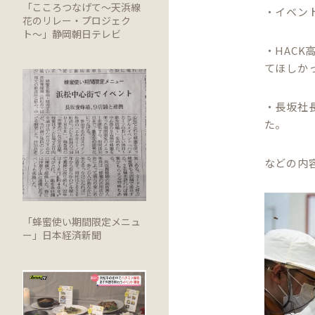
「こころつなげて〜天浜線
・イベン
花のリレー・プロジェク
ト〜」静岡朝日テレビ
・HAC
てほしか
・長坂社
た。
などの内
「蜂蜜使い期間限定メニュ
ー」日本経済新聞