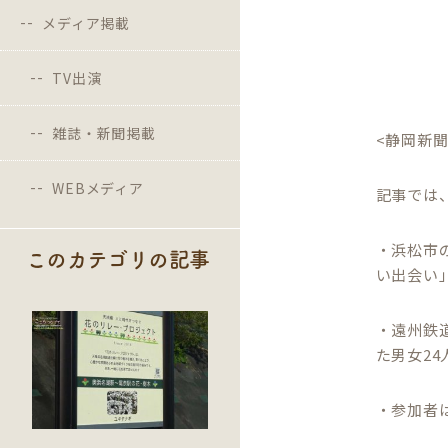
メディア掲載
TV出演
雑誌・新聞掲載
<静岡新聞 
WEBメディア
記事では
・浜松市
このカテゴリの記事
い出会い
・遠州鉄
た男女2
・参加者