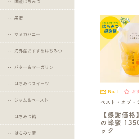
国産はちみつ
巣蜜
マヌカハニー
海外産おすすめはちみつ
バター＆マーガリン
はちみつスイーツ
No.1
お
ジャム＆ペースト
ベスト・オブ・
ー
【感謝価格
はちみつ飴
の蜂蜜 13
ック
はちみつ漬