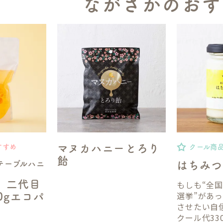
ながさかのおす
マヌカハニーとろり
すすめ
クール商
飴
テーブルハニ
はちみつ
】二代目
もしも“全
選挙”があ
50gエコパ
させたい自
クール代33