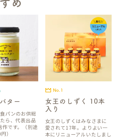
すめ
No.1
品
女王のしずく 10本
バター
入り
国食パンのお供総
ったら、代表出品
女王のしずくはみなさまに
信作です。（別途
愛されて17年。よりよい一
0円）
本にリニューアルいたしまし