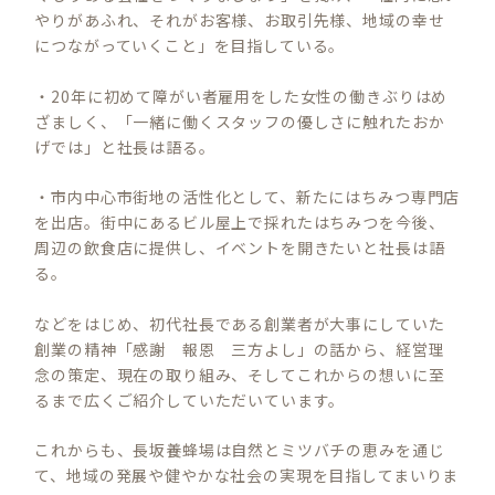
やりがあふれ、それがお客様、お取引先様、地域の幸せ
につながっていくこと」を目指している。
・20年に初めて障がい者雇用をした女性の働きぶりはめ
ざましく、「一緒に働くスタッフの優しさに触れたおか
げでは」と社長は語る。
・市内中心市街地の活性化として、新たにはちみつ専門店
を出店。街中にあるビル屋上で採れたはちみつを今後、
周辺の飲食店に提供し、イベントを開きたいと社長は語
る。
などをはじめ、初代社長である創業者が大事にしていた
創業の精神「感謝 報恩 三方よし」の話から、経営理
念の策定、現在の取り組み、そしてこれからの想いに至
るまで広くご紹介していただいています。
これからも、長坂養蜂場は自然とミツバチの恵みを通じ
て、地域の発展や健やかな社会の実現を目指してまいりま