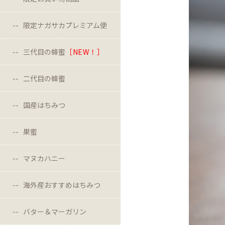
限定ナガサカプレミアム便
三代目の蜂蜜
［NEW！］
二代目の蜂蜜
国産はちみつ
巣蜜
マヌカハニー
海外産おすすめはちみつ
バター＆マーガリン