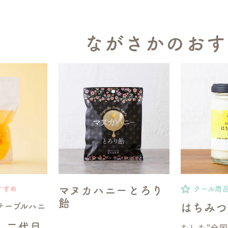
ながさかのおす
マヌカハニーとろり
すすめ
クール商
飴
テーブルハニ
はちみつ
】二代目
もしも“全