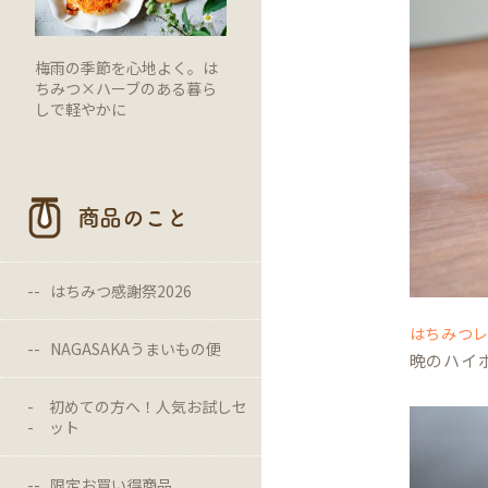
梅雨の季節を心地よく。は
ちみつ×ハーブのある暮ら
しで軽やかに
商品のこと
はちみつ感謝祭2026
はちみつ
NAGASAKAうまいもの便
晩のハイ
初めての方へ！人気お試しセ
ット
限定お買い得商品