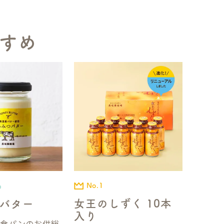
すめ
No.1
品
女王のしずく 10本
バター
入り
国食パンのお供総