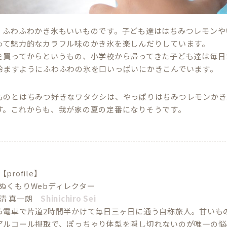
、ふわふわかき氷もいいものです。子ども達ははちみつレモンや
って魅力的なカラフル味のかき氷を楽しんだりしています。
を買ってからというもの、小学校から帰ってきた子ども達は毎日
冷ますようにふわふわの氷を口いっぱいにかきこんでいます。
ものとはちみつ好きなワタクシは、やっぱりはちみつレモンかき
す。これからも、我が家の夏の定番になりそうです。
【profile】
ぬくもりWebディレクター
清 真一朗
Shinichiro Sei
ら電車で片道2時間半かけて毎日三ヶ日に通う自称旅人。甘いも
アルコール摂取で、ぽっちゃり体型を隠し切れないのが唯一の悩