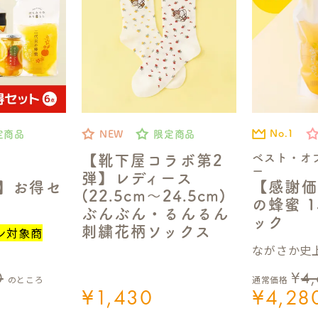
No.1
定商品
NEW
限定商品
ベスト・オ
【靴下屋コラボ第2
ー
弾】レディース
【感謝価
定】お得セ
(22.5cm～24.5cm)
の蜂蜜 1
ぶんぶん・るんるん
ック
刺繍花柄ソックス
ン対象商
ながさか史上
0
¥
4
のところ
通常価格
¥
1,430
¥
4,28