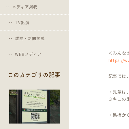
メディア掲載
TV出演
雑誌・新聞掲載
＜みんなの
WEBメディア
https://w
このカテゴリの記事
記事では
・児童は
３キロの
・巣板か