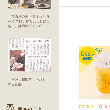
「市街地の屋上で採れた街
みつ コロナ禍で苦しむ飲食
店に」静岡朝日テレビ
「街みつ料理召し上がれ」
中日新聞
No.1
お
商品のこと