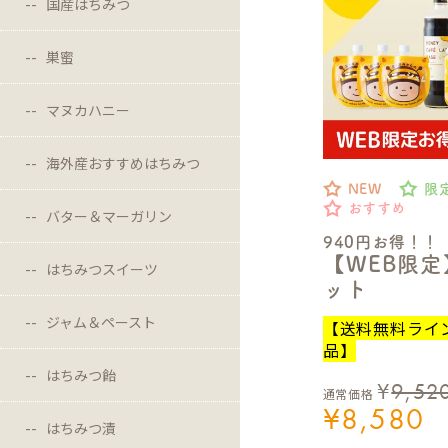
国産はちみつ
巣蜜
マヌカハニー
海外産おすすめはちみつ
NEW
限
おすすめ
バター＆マーガリン
940円お得！！
【WEB限
はちみつスイーツ
ット
ジャム＆ペースト
【送料無料ライ
品】
はちみつ飴
¥
9,52
通常価格
¥
8,580
はちみつ漬