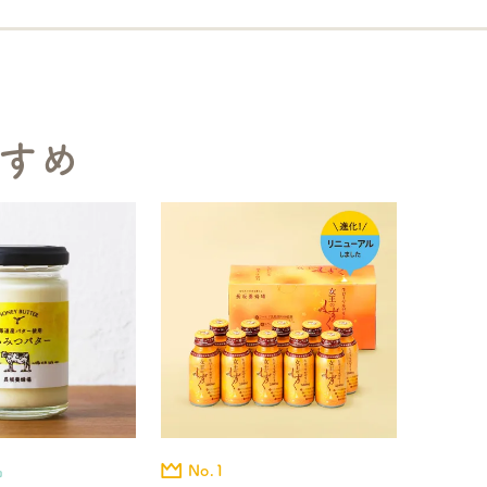
すめ
No.1
品