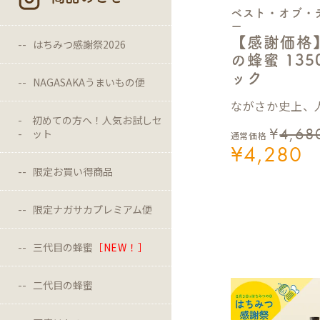
ベスト・オブ・
ー
【感謝価格
はちみつ感謝祭2026
の蜂蜜 13
ック
NAGASAKAうまいもの便
ながさか史上、人
初めての方へ！人気お試しセ
¥
4,68
ット
通常価格
¥
4,280
限定お買い得商品
限定ナガサカプレミアム便
三代目の蜂蜜
［NEW！］
二代目の蜂蜜