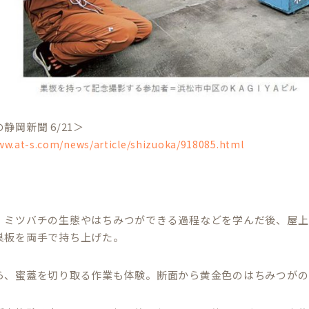
静岡新聞 6/21＞
ww.at-s.com/news/article/shizuoka/918085.html
、
、ミツバチの生態やはちみつができる過程などを学んだ後、屋上
巣板を両手で持ち上げた。
ら、蜜蓋を切り取る作業も体験。断面から黄金色のはちみつがの