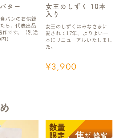
女王のしずく 10本
バター
入り
国食パンのお供総
ったら、代表出品
女王のしずくはみなさまに
信作です。（別途
愛されて17年。よりよい一
0円）
本にリニューアルいたしまし
た。
¥
3,900
め