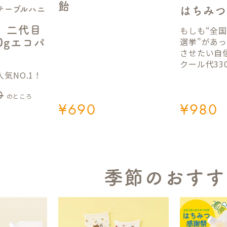
飴
テーブルハニ
はちみつ
】二代目
もしも“全
選挙”があ
50gエコパ
させたい自
クール代33
気NO.1！
0
のところ
¥
690
¥
980
季節のおすす