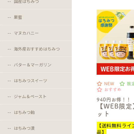
国産はちみつ
巣蜜
マヌカハニー
海外産おすすめはちみつ
バター＆マーガリン
はちみつスイーツ
NEW
限
おすすめ
ジャム＆ペースト
940円お得！！
【WEB限
はちみつ飴
ット
【送料無料ライ
はちみつ漬
品】