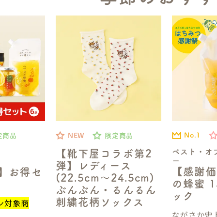
No.1
定商品
NEW
限定商品
ベスト・オ
【靴下屋コラボ第2
ー
弾】レディース
【感謝価
定】お得セ
(22.5cm～24.5cm)
の蜂蜜 1
ぶんぶん・るんるん
ック
刺繍花柄ソックス
ン対象商
ながさか史上