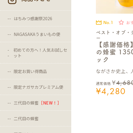
はちみつ感謝祭2026
No.1
お
ベスト・オブ・
NAGASAKAうまいもの便
ー
【感謝価格
初めての方へ！人気お試しセ
の蜂蜜 13
ット
ック
ながさか史上、人
限定お買い得商品
¥
4,68
通常価格
限定ナガサカプレミアム便
¥
4,280
三代目の蜂蜜
［NEW！］
二代目の蜂蜜