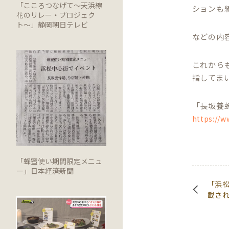
「こころつなげて〜天浜線
ションも
花のリレー・プロジェク
ト〜」静岡朝日テレビ
などの内
これから
指してま
「長坂養
https://w
「蜂蜜使い期間限定メニュ
ー」日本経済新聞
「浜
載さ