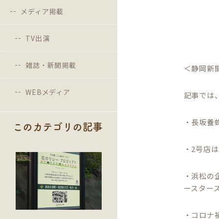
メディア掲載
TV出演
雑誌・新聞掲載
＜静岡新聞
WEBメディア
記事では
・長坂養
このカテゴリの記事
・2号店
・浜松の
ースター
・コロナ