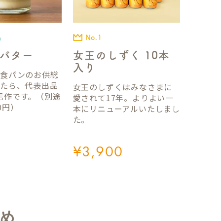
No.1
品
女王のしずく 10本
バター
入り
国食パンのお供総
ったら、代表出品
女王のしずくはみなさまに
信作です。（別途
愛されて17年。よりよい一
0円）
本にリニューアルいたしまし
た。
¥
3,900
め