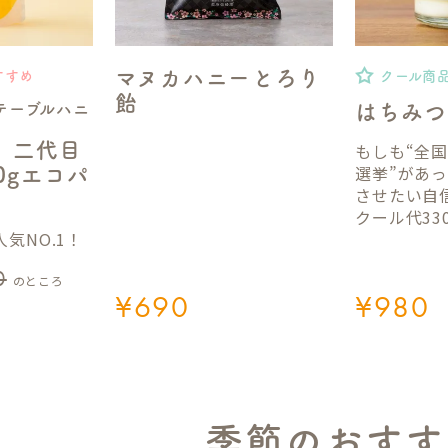
マヌカハニーとろり
すすめ
クール商
飴
テーブルハニ
はちみつ
】二代目
もしも“全
選挙”があ
50gエコパ
させたい自
クール代33
気NO.1！
0
のところ
¥
690
¥
980
季節のおすす