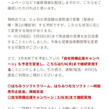
ームページなどで最新情報を配信しますので、こちらをご
確認いただければと思います。
現時点では、三ヶ日の実店舗は通常通り営業（毎週水
曜・第2火曜定休）する予定ですが、こちらも状況に応じ
て変更する場合があります。
⇒（4/19追記）5月6日(水)まで実店舗の営業を全日自粛
することといたしました。今後も営業自粛期間等を変更
する可能性がございます。
さて、3月末終了を予定していた
「自宅待機応援キャンペ
ーン」も予定を変更し、こちらは5/6(水)まで継続実施す
る
ことにいたしました。引き続き、通販(電話・WEB)も
適宜ご利用をご検討くださいませ。
◎はちみつソフトクリーム、はちみつモカソフト：一時販
売中止延長、再開未定
◎自宅待機応援キャンペーン：5/6(水)まで継続実施
以上、ご理解とご協力をよろしくお願い申し上げます。