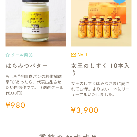
クール商品
No.1
はちみつバター
女王のしずく 10本入
り
もしも“全国食パンのお供総選
挙”があったら、代表出品させ
女王のしずくはみなさまに愛さ
たい自信作です。（別途クール
れて17年。よりよい一本にリニ
代330円）
ューアルいたしました。
¥
980
¥
3,900