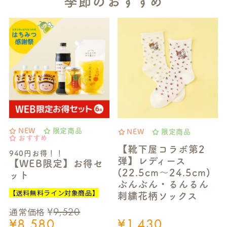
季節のおすすめ
NEW
限定商品
NEW
限定商品
おすすめ
【靴下屋コラボ第2
940円お得！！
弾】レディース
【WEB限定】お得セ
(22.5cm～24.5cm)
ット
ぶんぶん・るんるん
【送料無料ライン対象商品】
刺繍花柄ソックス
¥
9,520
通常価格
¥
8,580
¥
1,430