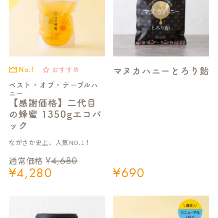
マヌカハニーとろり飴
おすすめ
No.1
ベスト・オブ・テーブルハ
ニー
【感謝価格】二代目
の蜂蜜 1350gエコパ
ック
ながさか史上、人気NO.1！
¥
4,680
通常価格
¥
4,280
¥
690