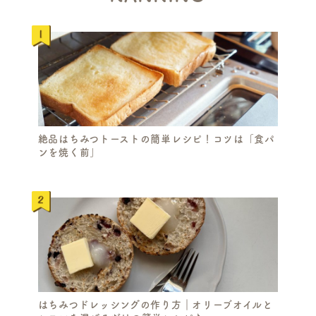
S
E
A
R
C
H
絶品はちみつトーストの簡単レシピ！コツは「食パ
ンを焼く前」
はちみつドレッシングの作り方｜オリーブオイルと