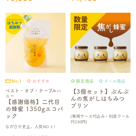
おすすめ
限定商品
クール商品
No.1
ベスト・オブ・テーブルハ
【3個セット】ぶんぶ
ニー
んの焦がしはちみつ
【感謝価格】二代目
プリン
の蜂蜜 1350gエコパ
ック
(専用ケース代込み・別途クール
代330円)
ながさか史上、人気NO.1！