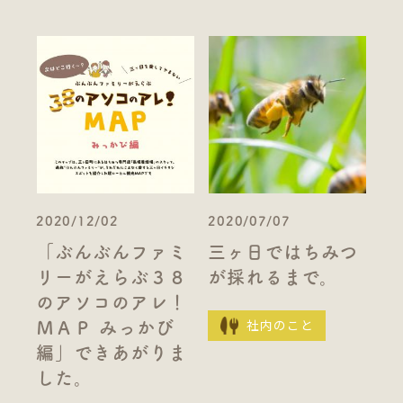
2020/12/02
2020/07/07
「ぶんぶんファミ
三ヶ日ではちみつ
リーがえらぶ３８
が採れるまで。
のアソコのアレ！
社内のこと
ＭＡＰ みっかび
編」できあがりま
した。