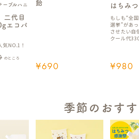
飴
テーブルハニ
はちみつ
】二代目
もしも“全
選挙”があ
50gエコパ
させたい自
クール代33
気NO.1！
0
のところ
¥
690
¥
980
季節のおすす