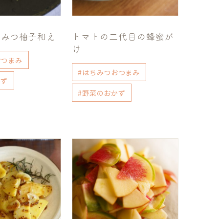
ちみつ柚子和え
トマトの二代目の蜂蜜が
け
おつまみ
#はちみつおつまみ
かず
#野菜のおかず