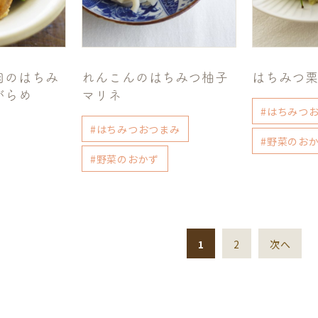
肉のはちみ
れんこんのはちみつ柚子
はちみつ
がらめ
マリネ
#はちみつ
#はちみつおつまみ
#野菜のお
#野菜のおかず
1
2
次へ