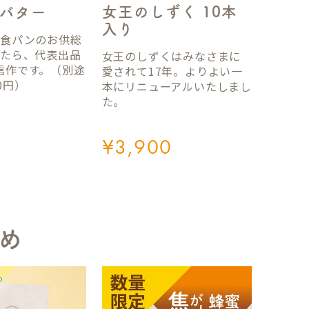
女王のしずく 10本
バター
入り
国食パンのお供総
ったら、代表出品
女王のしずくはみなさまに
信作です。（別途
愛されて17年。よりよい一
0円）
本にリニューアルいたしまし
た。
¥
3,900
め