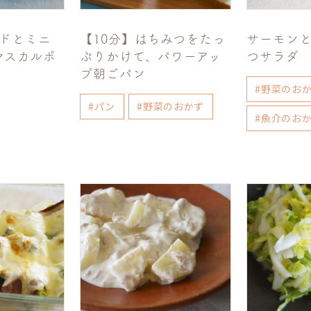
カドとミニ
【10分】はちみつをたっ
サーモン
マスカルポ
ぷりかけて、パワーアッ
つサラダ
プ朝ごパン
#野菜のお
#パン
#野菜のおかず
#魚介のお