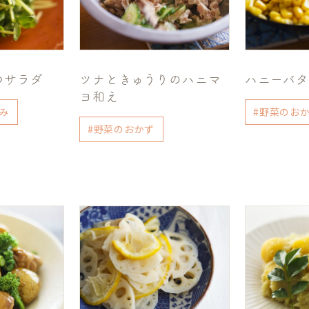
つサラダ
ツナときゅうりのハニマ
ハニーバ
ヨ和え
み
#野菜のお
#野菜のおかず