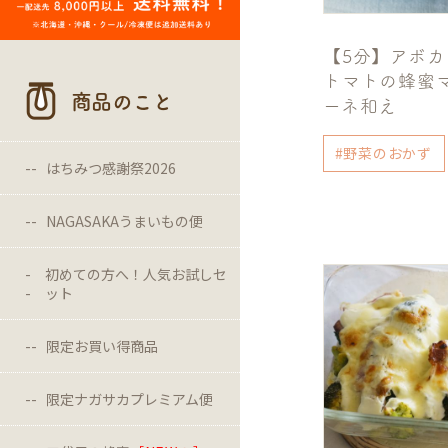
【5分】アボ
トマトの蜂蜜
商品のこと
ーネ和え
#野菜のおかず
はちみつ感謝祭2026
NAGASAKAうまいもの便
初めての方へ！人気お試しセ
ット
限定お買い得商品
限定ナガサカプレミアム便