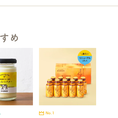
すめ
No.1
品