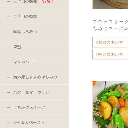
三代目の蜂蜜
［NEW！］
二代目の蜂蜜
ブロッコリーグ
ちみつヨーグ
国産はちみつ
#お肉のおかず
巣蜜
#野菜のおかず
マヌカハニー
海外産おすすめはちみつ
バター＆マーガリン
はちみつスイーツ
ジャム＆ペースト