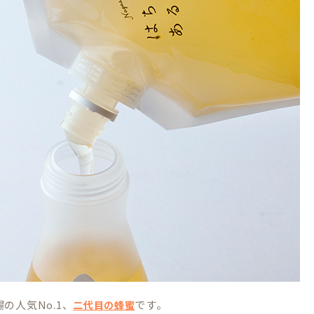
の人気No.1、
です。
二代目の蜂蜜