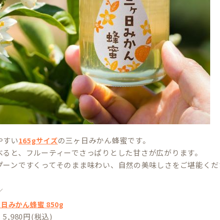
やすい
の三ヶ日みかん蜂蜜です。
165gサイズ
べると、フルーティーでさっぱりとした甘さが広がります。
プーンですくってそのまま味わい、自然の美味しさをご堪能くだ
／
日みかん蜂蜜 850g
,980円(税込)