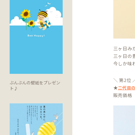
三ヶ日み
三ヶ日の
今しか味
＼ 第2位 
ぶんぶんの壁紙をプレゼン
★
二代目の
ト♪
販売価格 4