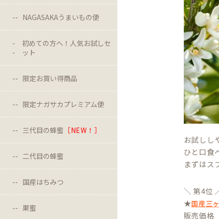
NAGASAKAうまいもの便
初めての方へ！人気お試しセ
ット
限定お買い得商品
限定ナガサカプレミアム便
三代目の蜂蜜
［NEW！］
お試しし
ひと口食
二代目の蜂蜜
まずはス
国産はちみつ
＼ 第4位 
★
国産三ヶ
巣蜜
販売価格 5