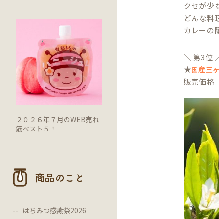
クセが少
どんな料
カレーの
＼ 第3位 
★
国産三ヶ
販売価格 1
２０２６年７月のWEB売れ
筋ベスト５！
商品のこと
はちみつ感謝祭2026