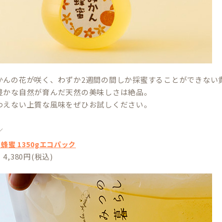
かんの花が咲く、わずか2週間の間しか採蜜することができない
豊かな自然が育んだ天然の美味しさは絶品。
わえない上質な風味をぜひお試しください。
／
蜂蜜 1350gエコパック
,380円(税込)