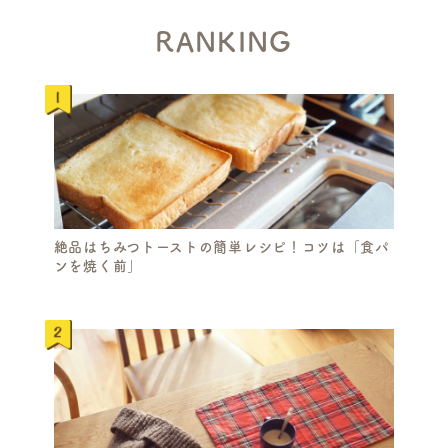
RANKING
絶品はちみつトーストの簡単レシピ！コツは「食パ
ンを焼く前」
S
E
A
R
C
H