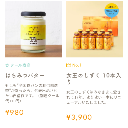
クール商品
No.1
はちみつバター
女王のしずく 10本入
り
もしも“全国食パンのお供総選
挙”があったら、代表出品させ
女王のしずくはみなさまに愛さ
たい自信作です。（別途クール
れて17年。よりよい一本にリニ
代330円）
ューアルいたしました。
¥
980
¥
3,900