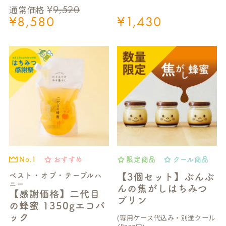
¥
9,520
通常価格
¥
8,580
¥
1,430
おすすめ
限定商品
クール商品
No.1
ベスト・オブ・テーブルハ
【3個セット】ぶんぶ
ニー
んの焦がしはちみつ
【感謝価格】二代目
プリン
の蜂蜜 1350gエコパ
ック
(専用ケース代込み・別途クール