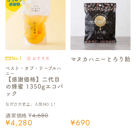
マヌカハニーとろり飴
おすすめ
No.1
ベスト・オブ・テーブルハ
ニー
【感謝価格】二代目
の蜂蜜 1350gエコパ
ック
ながさか史上、人気NO.1！
¥
4,680
通常価格
¥
4,280
¥
690