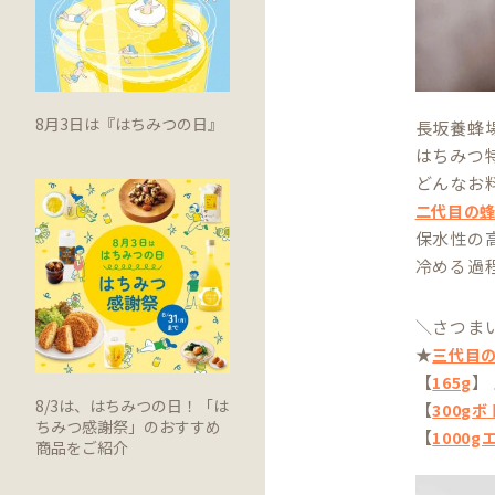
8月3日は『はちみつの日』
長坂養蜂
はちみつ
どんなお
二代目の
保水性の
冷める過
＼さつま
★
三代目
【
】
165g
8/3は、はちみつの日！「は
【
300g
ちみつ感謝祭」のおすすめ
【
1000
商品をご紹介