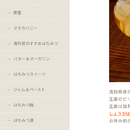
巣蜜
マヌカハニー
海外産おすすめはちみつ
バター＆マーガリン
はちみつスイーツ
ジャム＆ペースト
高知県産
生姜のピ
はちみつ飴
生姜は加
しょうが
はちみつ漬
お休み前