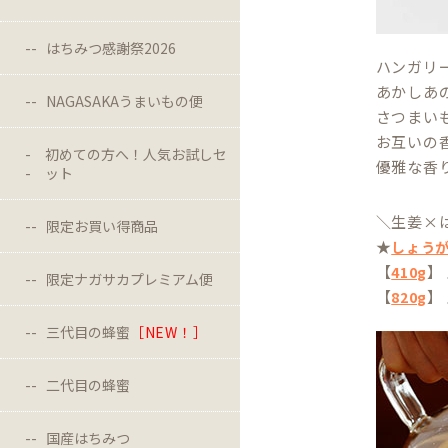
はちみつ感謝祭2026
ハンガリ
あかしあ
NAGASAKAうまいもの便
さつまい
お互いの
初めての方へ！人気お試しセ
優雅な香
ット
＼生姜×
限定お買い得商品
★
しょう
【
】
410g
限定ナガサカプレミアム便
【
】
820g
三代目の蜂蜜
［NEW！］
二代目の蜂蜜
国産はちみつ