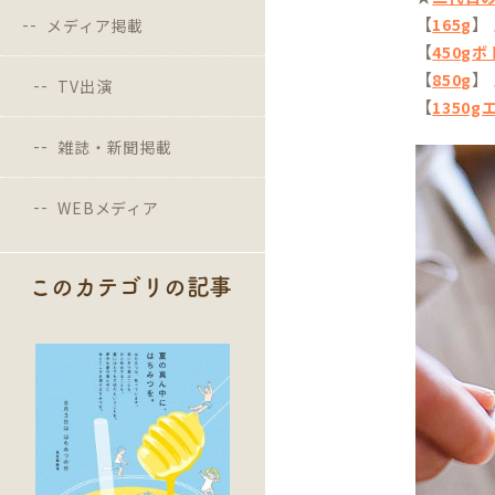
【
】
165g
メディア掲載
【
450g
【
】
850g
TV出演
【
1350
雑誌・新聞掲載
WEBメディア
このカテゴリの記事