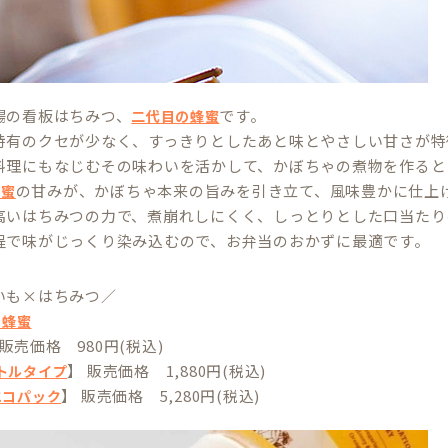
場の看板はちみつ、
です。
二代目の蜂蜜
特有のクセが少なく、すっきりとしたあと味とやさしい甘さが特
料理にもなじむその味わいを活かして、かぼちゃの煮物を作ると
の甘みが、かぼちゃ本来の旨みを引き立て、風味豊かに仕上
蜂蜜
高いはちみつの力で、煮崩れしにくく、しっとりとした口当たり
程で味がじっくり染み込むので、お弁当のおかずに最適です。
いも×はちみつ／
の蜂蜜
 販売価格 980円(税込)
】 販売価格 1,880円(税込)
ボトルタイプ
】 販売価格 5,280円(税込)
gエコパック