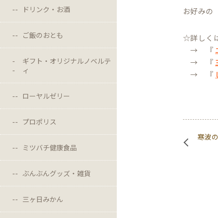
ドリンク・お酒
お好みの
ご飯のおとも
☆詳しく
→ 『
ギフト・オリジナルノベルテ
→ 『
ィ
→ 『
ローヤルゼリー
プロポリス
寒波
ミツバチ健康食品
ぶんぶんグッズ・雑貨
三ヶ日みかん