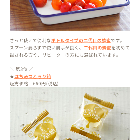
さっと使えて便利な
ボトルタイプの二代目の蜂蜜
です。
スプーン要らずで使い勝手が良く、
二代目の蜂蜜
を初めて
試される方や、リピーターの方にも選ばれています。
＼ 第3位 ／
★
はちみつとろり飴
販売価格 660円(税込)