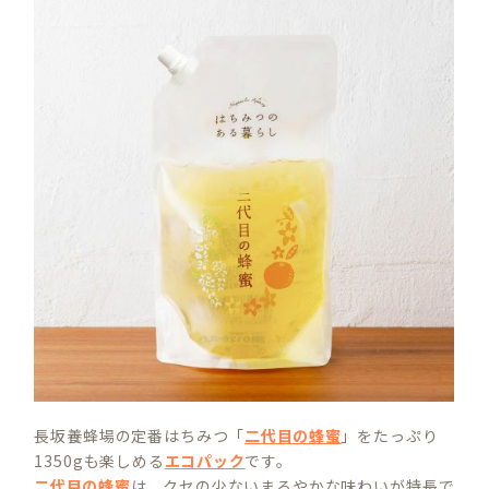
長坂養蜂場の定番はちみつ「
二代目の蜂蜜
」をたっぷり
1350gも楽しめる
エコパック
です。
二代目の蜂蜜
は、クセの少ないまろやかな味わいが特長で