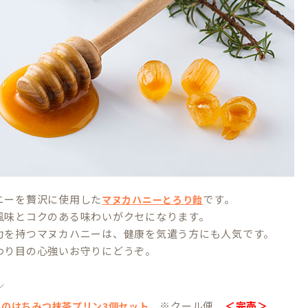
ニーを贅沢に使用した
です。
マヌカハニーとろり飴
風味とコクのある味わいがクセになります。
力を持つマヌカハニーは、健康を気遣う方にも人気です。
わり目の心強いお守りにどうぞ。
／
※クール便
＜完売＞
んのはちみつ抹茶プリン3個セット