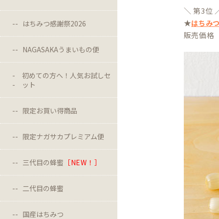
＼ 第3位 
★
はちみ
はちみつ感謝祭2026
販売価格 
NAGASAKAうまいもの便
初めての方へ！人気お試しセ
ット
限定お買い得商品
限定ナガサカプレミアム便
三代目の蜂蜜
［NEW！］
二代目の蜂蜜
国産はちみつ