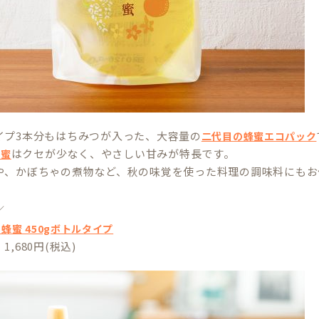
イプ3本分もはちみつが入った、大容量の
二代目の蜂蜜エコパック
はクセが少なく、やさしい甘みが特長です。
蜂蜜
や、かぼちゃの煮物など、秋の味覚を使った料理の調味料にもお
／
蜂蜜 450gボトルタイプ
,680円(税込)