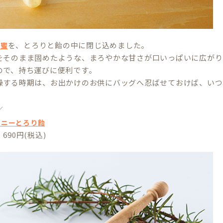
を、とろりと飴の中に閉じ込めました。
蜂蜜
をそのまま固めたような、まろやかな甘さが口いっぱいに広がり
ので、持ち運びに便利です。
燥する時期は、お出かけのお供にバッグへ忍ばせておけば、いつ
／
ハニーとろり飴
690円(税込)