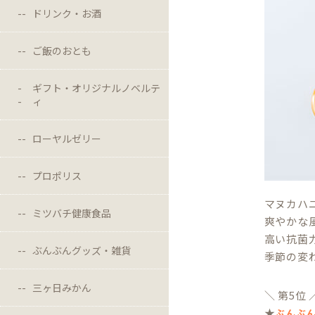
ドリンク・お酒
ご飯のおとも
ギフト・オリジナルノベルテ
ィ
ローヤルゼリー
プロポリス
マヌカハ
ミツバチ健康食品
爽やかな
高い抗菌
ぶんぶんグッズ・雑貨
季節の変
三ヶ日みかん
＼ 第5位 
★
ぶんぶ