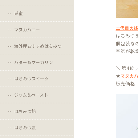
巣蜜
二代目の
マヌカハニー
はちみつ
個包装な
海外産おすすめはちみつ
空気が乾
バター＆マーガリン
＼ 第4位 
★
マヌカ
はちみつスイーツ
販売価格 
ジャム＆ペースト
はちみつ飴
はちみつ漬