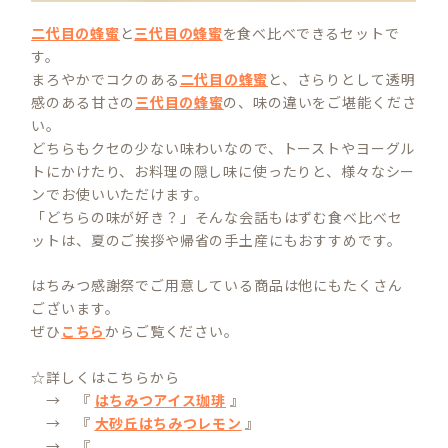
二代目の蜂蜜
と
三代目の蜂蜜
を食べ比べできるセットで
す。
まろやかでコクのある
二代目の蜂蜜
と、さらりとして透明
感のある甘さの
三代目の蜂蜜
の、味の違いをご堪能くださ
い。
どちらもクセの少ない味わいなので、トーストやヨーグル
トにかけたり、お料理の隠し味に使ったりと、様々なシー
ンでお使いいただけます。
「どちらの味が好き？」そんな会話もはずむ食べ比べセ
ットは、夏のご挨拶や帰省の手土産にもおすすめです。
はちみつ感謝祭でご用意している商品は他にもたくさん
ございます。
ぜひ
こちら
からご覧ください。
☆詳しくはこちらから
→ 『
はちみつアイス珈琲
』
→ 『
大砂丘はちみつレモン
』
→ 『