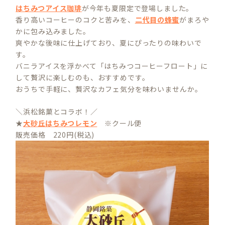
はちみつアイス珈琲
が今年も夏限定で登場しました。
香り高いコーヒーのコクと苦みを、
二代目の蜂蜜
がまろや
かに包み込みました。
爽やかな後味に仕上げており、夏にぴったりの味わいで
す。
バニラアイスを浮かべて「はちみつコーヒーフロート」に
して贅沢に楽しむのも、おすすめです。
おうちで手軽に、贅沢なカフェ気分を味わいませんか。
＼浜松銘菓とコラボ！／
★
大砂丘はちみつレモン
※クール便
販売価格 220円(税込)