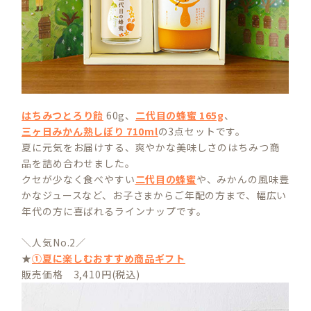
はちみつとろり飴
60g、
二代目の蜂蜜 165g
、
三ヶ日みかん熟しぼり 710ml
の3点セットです。
夏に元気をお届けする、爽やかな美味しさのはちみつ商
品を詰め合わせました。
クセが少なく食べやすい
二代目の蜂蜜
や、みかんの風味豊
かなジュースなど、お子さまからご年配の方まで、幅広い
年代の方に喜ばれるラインナップです。
＼人気No.2／
★
①夏に楽しむおすすめ商品ギフト
販売価格 3,410円(税込)