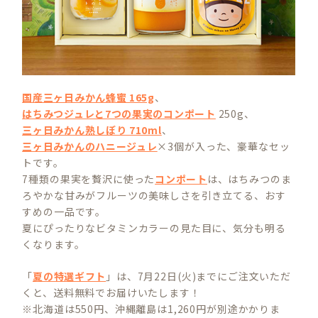
国産三ヶ日みかん蜂蜜 165g
、
はちみつジュレと7つの果実のコンポート
250g、
三ヶ日みかん熟しぼり 710ml
、
三ヶ日みかんのハニージュレ
×3個が入った、豪華なセッ
トです。
7種類の果実を贅沢に使った
コンポート
は、はちみつのま
ろやかな甘みがフルーツの美味しさを引き立てる、おす
すめの一品です。
夏にぴったりなビタミンカラーの見た目に、気分も明る
くなります。
「
夏の特選ギフト
」は、7月22日(火)までにご注文いただ
くと、送料無料でお届けいたします！
※北海道は550円、沖縄離島は1,260円が別途かかりま