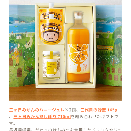
三ヶ日みかんのハニージュレ
×2個、
三代目の蜂蜜 165g
、
三ヶ日みかん熟しぼり 710ml
を組み合わせたギフトで
す。
長坂養蜂場こだわりのはちみつを使用したドリンクやジュ