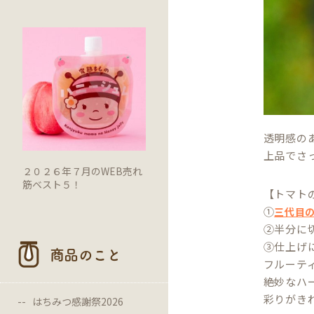
透明感の
上品でさ
２０２６年７月のWEB売れ
筋ベスト５！
【トマト
①
三代目
②半分に
③仕上げ
商品のこと
フルーテ
絶妙なハ
彩りがき
はちみつ感謝祭2026