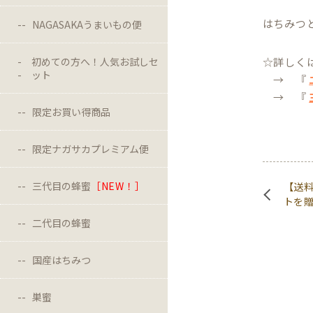
はちみつ
NAGASAKAうまいもの便
初めての方へ！人気お試しセ
☆詳しく
ット
→ 『
→ 『
限定お買い得商品
限定ナガサカプレミアム便
三代目の蜂蜜
［NEW！］
【送料
トを
二代目の蜂蜜
国産はちみつ
巣蜜