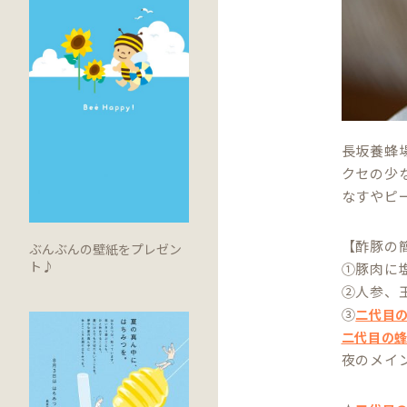
長坂養蜂
クセの少
なすやピ
【酢豚の
ぶんぶんの壁紙をプレゼン
ト♪
①豚肉に
②人参、
③
二代目
二代目の
夜のメイ