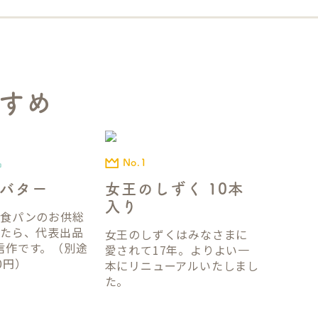
すめ
No.1
品
女王のしずく 10本
バター
入り
国食パンのお供総
ったら、代表出品
女王のしずくはみなさまに
信作です。（別途
愛されて17年。よりよい一
0円）
本にリニューアルいたしまし
た。