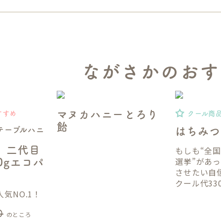
ながさかのおす
マヌカハニーとろり
すすめ
クール商
飴
テーブルハニ
はちみつ
】二代目
もしも“全
選挙”があ
50gエコパ
させたい自
クール代33
気NO.1！
0
のところ