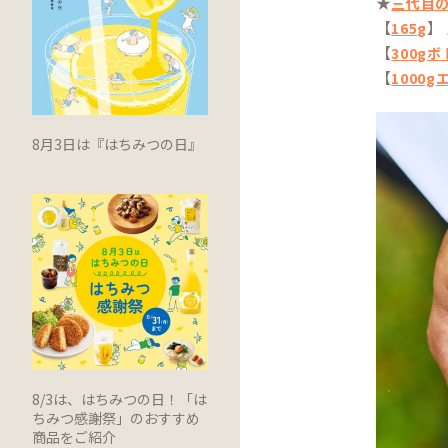
★
三代目
【
】
165g
【
300g
【
1000
8月3日は『はちみつの日』
8/3は、はちみつの日！「は
ちみつ感謝祭」のおすすめ
商品をご紹介