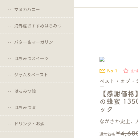
マヌカハニー
海外産おすすめはちみつ
バター＆マーガリン
はちみつスイーツ
No.1
お
ジャム＆ペースト
ベスト・オブ・
ー
はちみつ飴
【感謝価格
の蜂蜜 13
はちみつ漬
ック
ながさか史上、人
ドリンク・お酒
¥
4,68
通常価格