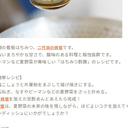
場の看板はちみつ、
です。
二代目の蜂蜜
ないまろやかな甘さで、酸味のある料理と相性抜群です。
ーマンなど夏野菜が美味しい「はちみつ酢豚」のレシピです。
簡単レシピ】
塩こしょうと片栗粉をまぶして揚げ焼きにする。
玉ねぎ、なすやピーマンなどの夏野菜をさっと炒める。
を加えた甘酢あんとあえたら完成！
の蜂蜜
は、夏野菜の本来の味を残しながら、ほどよいコクを加えて
蜂蜜
ンディッシュにいかがでしょうか？