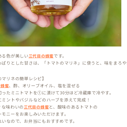
ある色が美しい
です。
三代目の蜂蜜
っぱりとした甘さは、「トマトのマリネ」に使うと、味をまろや
のマリネの簡単レシピ】
、酢、オリーブオイル、塩を混ぜる
の蜂蜜
切ったミニトマトを①に漬けて30分ほど冷蔵庫で冷やす。
にミントやバジルなどのハーブを添えて完成！
ィな味わいの
と、酸味のあるトマトの
三代目の蜂蜜
ーモニーをお楽しみいただけます。
れいなので、お弁当にもおすすめです。