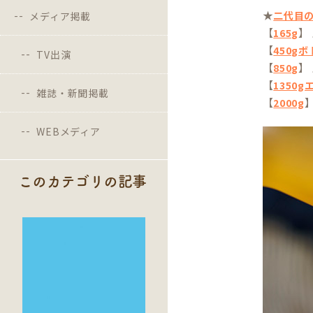
★
二代目
メディア掲載
【
】
165g
【
450g
TV出演
【
】
850g
【
1350
雑誌・新聞掲載
【
】
2000g
WEBメディア
このカテゴリの記事