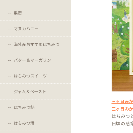
巣蜜
マヌカハニー
海外産おすすめはちみつ
バター＆マーガリン
はちみつスイーツ
ジャム＆ペースト
三ヶ日みか
はちみつ飴
三ヶ日み
はちみつ
はちみつ漬
日頃の感