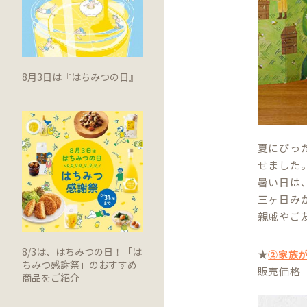
8月3日は『はちみつの日』
夏にぴっ
せました
暑い日は
三ヶ日み
親戚やご
8/3は、はちみつの日！「は
★
②家族
ちみつ感謝祭」のおすすめ
販売価格 3
商品をご紹介