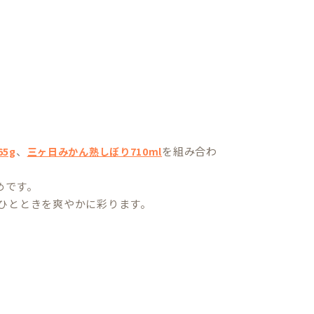
、
を組み合わ
5g
三ヶ日みかん熟しぼり710ml
めです。
ひとときを爽やかに彩ります。