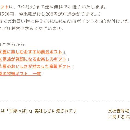
は、7/22(火)まで送料無料でお送りいたします。
ギフト
550円、沖縄離島は1,260円が別途かかります。）
EBでのお買い物に使えるぶんぶんWEBポイントを5倍お付けい
にぜひお買い求めくださいませ。
はこちらから
』
①夏に楽しむおすすめ商品ギフト
』
②家族が笑顔になるお楽しみギフト
』
③夏のおいしさが詰まった豪華ギフト
』
夏の特選ギフト 一覧
日は「甘酸っぱい」美味しさに癒されて♪
長坂養蜂場カ
に関するお