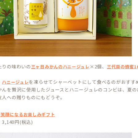
たりの味わいの
×2個、
三ヶ日みかんのハニージュレ
三代目の蜂蜜16
。
、
を凍らせてシャーベットにして食べるのがおすす
ハニージュレ
かんを贅沢に使用したジュースとハニージュレのコンビは、夏の
友人への贈りものにもどうぞ。
が笑顔になるお楽しみギフト
,140円(税込)