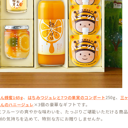
、
250g、
ん蜂蜜165g
はちみつジュレと7つの果実のコンポート
三ヶ
×3個の豪華なギフトです。
かんのハニージュレ
とフルーツの爽やかな味わいを、たっぷりご堪能いただける商品
謝の気持ちを込めて、特別な方にお贈りしませんか。