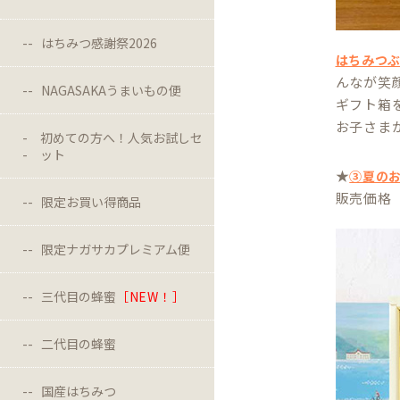
はちみつ感謝祭2026
はちみつ
んなが笑
NAGASAKAうまいもの便
ギフト箱
お子さま
初めての方へ！人気お試しセ
ット
★
③夏の
販売価格 5
限定お買い得商品
限定ナガサカプレミアム便
三代目の蜂蜜
［NEW！］
二代目の蜂蜜
国産はちみつ