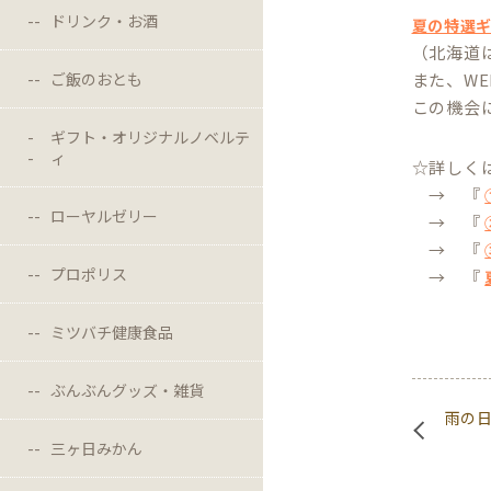
ドリンク・お酒
夏の特選
（北海道は
ご飯のおとも
また、W
この機会
ギフト・オリジナルノベルテ
ィ
☆詳しく
→ 『
ローヤルゼリー
→ 『
→ 『
プロポリス
→ 『
ミツバチ健康食品
ぶんぶんグッズ・雑貨
雨の
三ヶ日みかん