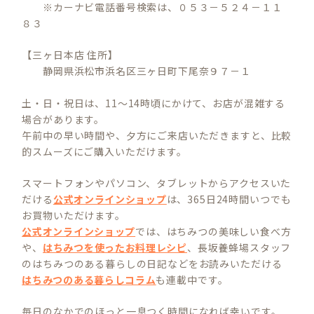
※カーナビ電話番号検索は、０５３－５２４－１１
８３
【三ヶ日本店 住所】
静岡県浜松市浜名区三ヶ日町下尾奈９７－１
土・日・祝日は、11～14時頃にかけて、お店が混雑する
場合があります。
午前中の早い時間や、夕方にご来店いただきますと、比較
的スムーズにご購入いただけます。
スマートフォンやパソコン、タブレットからアクセスいた
だける
公式オンラインショップ
は、365日24時間いつでも
お買物いただけます。
公式オンラインショップ
では、はちみつの美味しい食べ方
や、
はちみつを使ったお料理レシピ
、長坂養蜂場スタッフ
のはちみつのある暮らしの日記などをお読みいただける
はちみつのある暮らしコラム
も連載中です。
毎日のなかでのほっと一息つく時間になれば幸いです。