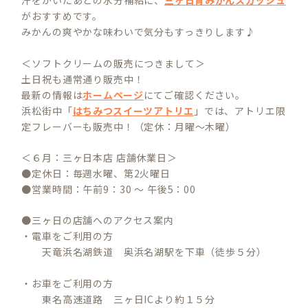
汗をかいたあとの水分補給に、
三ヶ日青みかんスカッシュ
がおすすめです。
みかんの爽やかな味わいで気分もすっきりします♪
＜ソフトクリームの販売につきまして＞
土日祝も通常通り販売中！
最新の情報は
ホームページ
にてご確認ください。
浜松街中「
はちみつスイーツアトリエ
」では、アトリエ限
定フレーバーも販売中！（定休：月曜～木曜）
＜６月：三ヶ日本店 店舗休業日＞
●定休日：毎週水曜、第2火曜日
●営業時間：午前9：30 ～ 午後5：00
●三ヶ日の店舗へのアクセス案内
・電車をご利用の方
天竜浜名湖鉄道 奥浜名湖駅を下車（徒歩５分）
・お車をご利用の方
東名高速道路 三ヶ日ICより約１５分