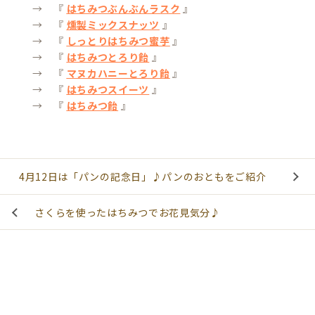
→ 『
はちみつぶんぶんラスク
』
→ 『
燻製ミックスナッツ
』
→ 『
しっとりはちみつ蜜芋
』
→ 『
はちみつとろり飴
』
→ 『
マヌカハニーとろり飴
』
→ 『
はちみつスイーツ
』
→ 『
はちみつ飴
』
4月12日は「パンの記念日」♪パンのおともをご紹介
さくらを使ったはちみつでお花見気分♪