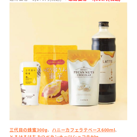
三代目の蜂蜜300g
、
ハニーカフェラテベース600ml
、
とろけるはちみつペカンナッツショコラ90g
、