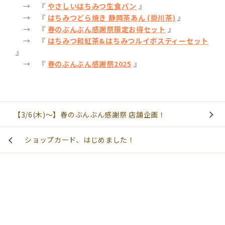
→ 『
やさしいはちみつ生食パン
』
→ 『
はちみつどら焼き 静岡茶あん (掛川茶)
』
→ 『
春のぶんぶん感謝祭限定お得セット
』
→ 『
はちみつ和紅茶&はちみつルイボスティーセット
』
→ 『
春のぶんぶん感謝祭2025
』
【3/6(木)～】春のぶんぶん感謝祭 店舗企画！
ショップカード、はじめました！