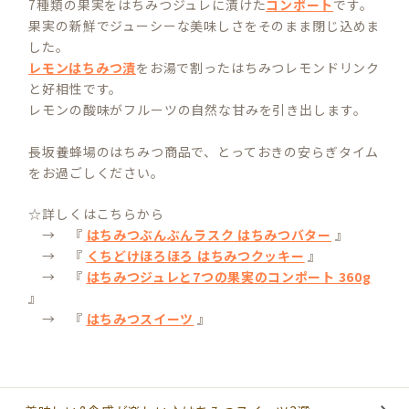
7種類の果実をはちみつジュレに漬けた
コンポート
です。
果実の新鮮でジューシーな美味しさをそのまま閉じ込めま
した。
レモンはちみつ漬
をお湯で割ったはちみつレモンドリンク
と好相性です。
レモンの酸味がフルーツの自然な甘みを引き出します。
長坂養蜂場のはちみつ商品で、とっておきの安らぎタイム
をお過ごしください。
☆詳しくはこちらから
→ 『
はちみつぶんぶんラスク はちみつバター
』
→ 『
くちどけほろほろ はちみつクッキー
』
→ 『
はちみつジュレと7つの果実のコンポート 360g
』
→ 『
はちみつスイーツ
』