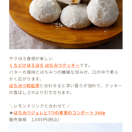
サクほろ食感が楽しい
くちどけほろほろ はちみつクッキー
です。
バターの風味とはちみつの繊細な甘みが、口の中で柔ら
かく広がります。
はちみつ和紅茶
と合わせると深い香りが加わり、クッキー
の香ばしさがより引き立ちます。
＼レモンドリンクと合わせて／
★
はちみつジュレと7つの果実のコンポート 360g
販売価格 1,680円(税込)